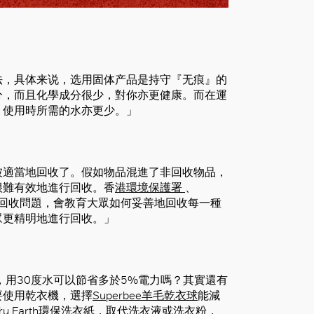
法，具体来说，选用固体产品是持守『无痕』的
分，而且化學成分很少，對你亦更健康。而在運
；使用時所需的水亦更少。」
被適當地回收了。假如物品混進了非回收物品，
很難有效地進行回收。香
港環境保護署
、
回收問題，會教育大眾如何妥善地回收每一種
眾更精明地進行回收。」
，用30度水可以節省多於5%電力嗎？其實還有
要使用乾衣機，選擇
Superbee羊毛乾衣球
能減
Tru Earth環保洗衣紙
，取代洗衣液或洗衣粉，