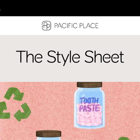
多
多
多
The Style Sheet