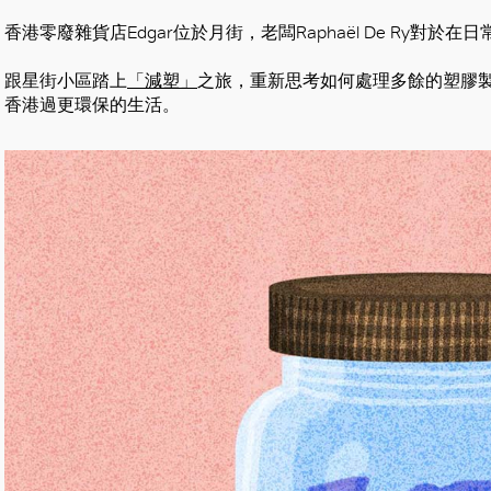
香港零廢雜貨店Edgar位於月街，老闆Raphaël De Ry對
跟星街小區踏上
「減塑」
之旅，重新思考如何處理多餘的塑膠製品
香港過更環保的生活。