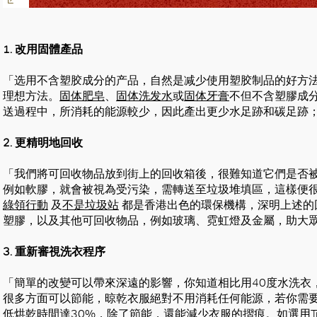
1. 改用固體產品
「选用不含塑胶成分的产品，自然是减少使用塑胶制品的好方
理想方法。
固体肥皂
、
固体洗发水
或
固体牙膏
不但不含塑膠成
送過程中，所消耗的能源較少，因此產出更少水足跡和碳足跡
2. 更精明地回收
「我們將可回收物品放到街上的回收箱後，很難知道它們是否
例如軟膠，就會被視為受污染，需轉送至垃圾堆填區，這樣便
好
綠領行動
及
不是垃圾站
都是香港出色的環保機構，深明上述的
塑膠，以及其他可回收物品，例如玻璃、霓虹燈及金屬，助大
3. 重新審視洗衣程序
「簡單的改變可以帶來深遠的影響，你知道相比用40度水洗衣
很多方面可以節能，晾乾衣服絕對不用消耗任何能源，若你需
低烘乾時間達30%，除了節能，還能減少衣服的摺痕。如選用