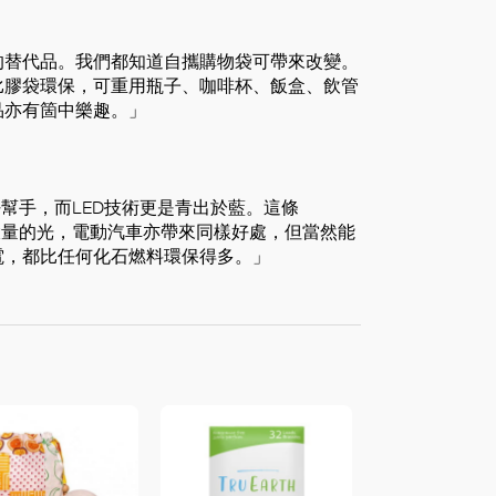
的替代品。我們都知道自攜購物袋可帶來改變。
比膠袋環保，可重用瓶子、咖啡杯、飯盒、飲管
品亦有箇中樂趣。」
幫手，而LED技術更是青出於藍。這條
大量的光，電動汽車亦帶來同樣好處，但當然能
電，都比任何化石燃料環保得多。」