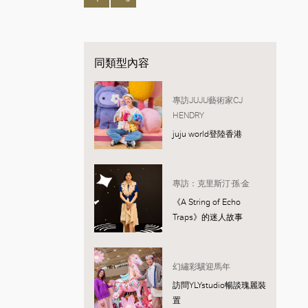
同類型內容
專訪JUJU藝術家CJ
HENDRY
juju world登陸香港
專訪：克里斯汀·孫·金
《A String of Echo
Traps》的迷人故事
幻繡彩驥迎馬年
訪問YLYstudio暢談瑰麗裝
置