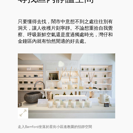
只要懂得去找，鬧市中意想不到之處往往別有
洞天，讓人收穫片刻寧靜。不論想重拾自我覺
察、呼吸新鮮空氣還是度過獨處時光，灣仔和
金鐘區內就有怡然閒適的好去處。
走入Bamford坐落於星街小區進教圍的恬靜空間