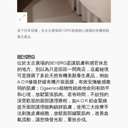
放下日常煩擾，在太古廣場BEYØRG發掘精心搜羅的有機美顏
養生產品
BEYØRG
位於太古廣場的BEYØRG是讓肌膚和感官休息
的地方。別以為只是區區一間商店，這處秘境
可是搜羅了多款天然有機美顏養生產品，例如
A.O.R修復舒緩有機片裝面膜，有效安撫敏感脆
弱的肌膚；Ogaenics植物性鎂維他命則有助平
和心境，放鬆緊張肌肉。若有時間，不妨預約
深受歡迎的面部護理療程，如A.O.R 鉑金緊緻
提升面部護理能夠鎮靜肌膚，使用三大按摩手
法刺激皮膚細胞，放鬆面部繃緊肌肉，改善血
氣流動，讓您煥發光彩，重拾步伐。