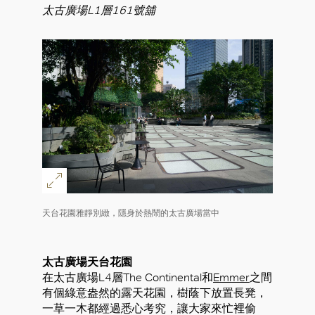
太古廣場L1層161號舖
天台花園雅靜別緻，隱身於熱鬧的太古廣場當中
太古廣場天台花園
在太古廣場L4層The Continental和
Emmer
之間
有個綠意盎然的露天花園，樹蔭下放置長凳，
一草一木都經過悉心考究，讓大家來忙裡偷