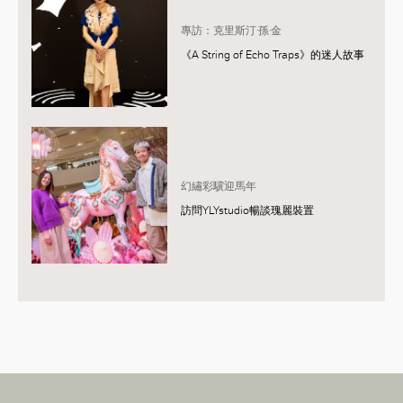
專訪：克里斯汀·孫·金
《A String of Echo Traps》的迷人故事
幻繡彩驥迎馬年
訪問YLYstudio暢談瑰麗裝置