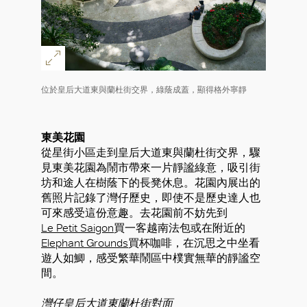
位於皇后大道東與蘭杜街交界，綠蔭成蓋，顯得格外寧靜
東美花園
從星街小區走到皇后大道東與蘭杜街交界，驟
見東美花園為鬧市帶來一片靜謐綠意，吸引街
坊和途人在樹蔭下的長凳休息。花園內展出的
舊照片記錄了灣仔歷史，即使不是歷史達人也
可來感受這份意趣。去花園前不妨先到
Le Petit Saigon
買一客越南法包或在附近的
Elephant Grounds
買杯咖啡，在沉思之中坐看
遊人如鯽，感受繁華鬧區中樸實無華的靜謐空
間。
灣仔皇后大道東蘭杜街對面