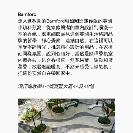
Bamford
走入進教圍的Bamford就如闖進迷你版的英國
小鎮科茲窩，從線條簡潔的室內設計到瀰漫一
室的香氣，處處細節盡見這個英國生活格調品
牌的哲學：靜心覺察，連結自然。在這裡可以
享受寧靜時光，挑選精心設計的用品，在家復
刻同樣氛圍。說到心頭好，當然是餘暉香氛室
內擴香枝，結合香根草、無花果葉、羅勒和廣
藿香，散發融融暖意。不妨來感受恬靜氣氛，
把這份安然自在帶回家中。
灣仔進教圍1-4號寶豐大廈4A及4B舖