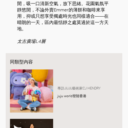
閒，吸一口清新空氣，放下思緒。花園氣氛平
靜悠閒，不論外賣Emmer的薄餅和咖啡來享
用，抑或只想享受獨處時光也同樣適合——在
晴朗的一天，區內最恬靜之處莫過於這一方天
地。
太古廣場L4層
同類型內容
專訪JUJU藝術家CJ HENDRY
juju world登陸香港