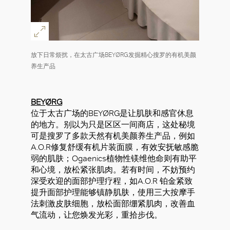
放下日常烦扰，在太古广场BEYØRG发掘精心搜罗的有机美颜
养生产品
BEYØRG
位于太古广场的BEYØRG是让肌肤和感官休息
的地方。别以为只是区区一间商店，这处秘境
可是搜罗了多款天然有机美颜养生产品，例如
A.O.R修复舒缓有机片装面膜，有效安抚敏感脆
弱的肌肤；Ogaenics植物性镁维他命则有助平
和心境，放松紧张肌肉。若有时间，不妨预约
深受欢迎的面部护理疗程，如A.O.R 铂金紧致
提升面部护理能够镇静肌肤，使用三大按摩手
法刺激皮肤细胞，放松面部绷紧肌肉，改善血
气流动，让您焕发光彩，重拾步伐。