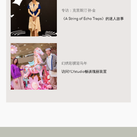
专访：克里斯汀·孙·金
《A String of Echo Traps》的迷人故事
幻绣彩骥迎马年
访问YLYstudio畅谈瑰丽装置