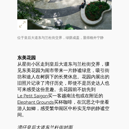
位于皇后大道东与兰杜街交界，绿荫成盖，显得格外宁静
东美花园
从星街小区走到皇后大道东与兰杜街交界，骤
见东美花园为闹市带来一片静谧绿意，吸引街
坊和途人在树荫下的长凳休息。花园内展出的
旧照片记录了湾仔历史，即使不是历史达人也
可来感受这份意趣。去花园前不妨先到
Le Petit Saigon
买一客越南法包或在附近的
Elephant Grounds
买杯咖啡，在沉思之中坐看
游人如鲫，感受繁华闹区中朴实无华的静谧空
间。
湾仔皇后大道东兰杜街对面