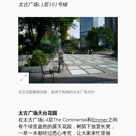
太古广场L1层161号铺
天台花园雅静别致，隐身于热闹的太古广场当中
太古广场天台花园
在太古广场L4层The Continental和
Emmer
之间
有个绿意盎然的露天花园，树荫下放置长凳，
一草一木都经过悉心考究，让大家来忙里偷