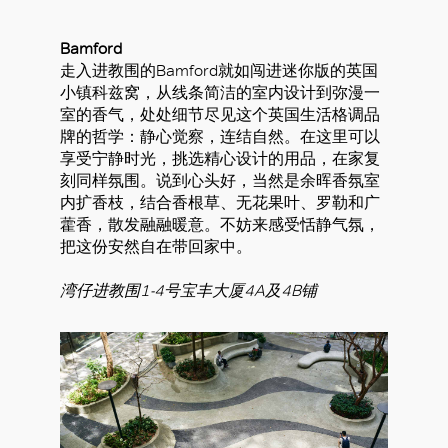
Bamford
走入进教围的Bamford就如闯进迷你版的英国
小镇科兹窝，从线条简洁的室内设计到弥漫一
室的香气，处处细节尽见这个英国生活格调品
牌的哲学：静心觉察，连结自然。在这里可以
享受宁静时光，挑选精心设计的用品，在家复
刻同样氛围。说到心头好，当然是余晖香氛室
内扩香枝，结合香根草、无花果叶、罗勒和广
藿香，散发融融暖意。不妨来感受恬静气氛，
把这份安然自在带回家中。
湾仔进教围1-4号宝丰大厦4A及4B铺