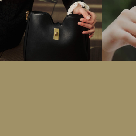
pacificplacehk
14March2025
pacifi