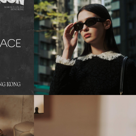
ch2025
pacificplacehk
17March2025