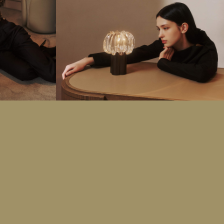
ch2025
pacificplacehk
10March2025