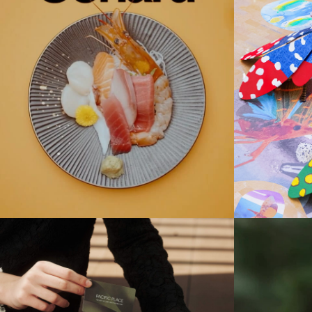
pacificplacehk
21March2025
pacifi