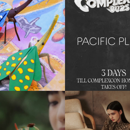
cplacehk
20March2025
pacificplacehk
18Mar