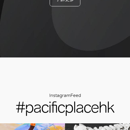
好
InstagramFeed
#pacificplacehk