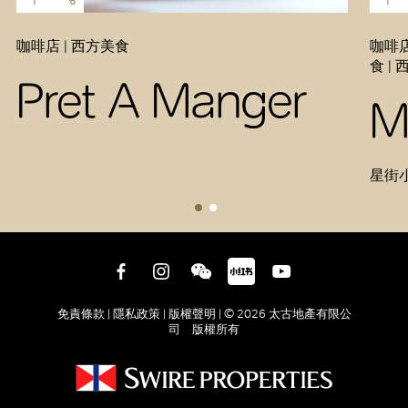
咖啡店 | 西方美食
咖啡店
食 |
Pret A Manger
M
星街
免責條款 |
隱私政策 |
版權聲明 |
© 2026 太古地產有限公
司 版權所有