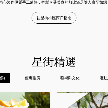
位客人精心製作優質手工薄餅，輕鬆享受美食的無比滿足讓人賓至如
往星街小區商戶指南
星街精選
活動
優惠推廣
藝術與文化
活動