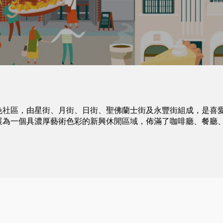
色社區，由星街、月街、日街、聖佛蘭士街及永豐街組成，是喜
展為一個具濃厚藝術色彩的新興休閒區域，佈滿了咖啡廳、餐廳
。