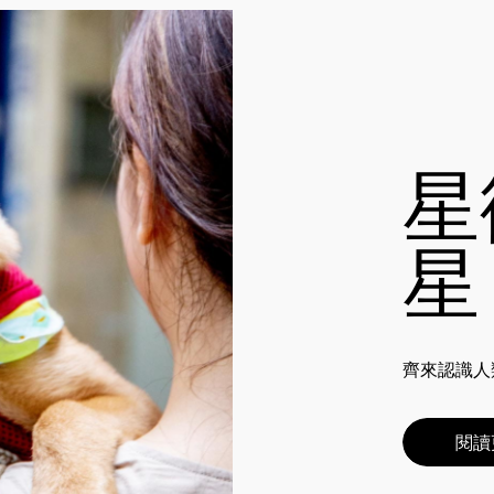
星
星
齊來認識人
閱讀