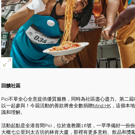
回饋社區
Pici不單全心全意提供優質服務，同時為社區盡心盡力。第二屆Pici
以一起參與！今屆活動的善款將會全數捐贈
Mind HK
，這個本地
識和理解。
活動起點是全港首間Pici，位於進教圍16號，一早準備好一
大概七公里到太古坊的林肯大廈，那裡有更多意粉、飲品和獎勵迎