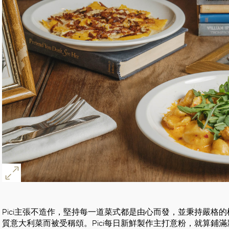
好
Pici主張不造作，堅持每一道菜式都是由心而發，並秉持嚴格
質意大利菜而被受稱頌。Pici每日新鮮製作主打意粉，就算鋪滿新