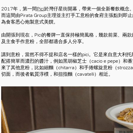
2017年，第一間
Pici
於灣仔星街開幕，帶來一個全新餐飲概念
而這間由Pirata Group主理並主打手工意粉的食府主張點
為食客悉心炮製意式美饌。
由開張到現在，Pici的餐牌一直保持極簡風格，幾款前菜、兩
及主食手作意粉，全部都適合多人分享。
講到意粉，當然不得不提和店名一樣的pici。它是來自意大利
配搭簡單而濃烈的醬汁，例如黑胡椒芝士（cacio e pepe）和番茄煙
來了其他意粉，比如細麵（chitarra）和手捲螺旋意粉（stroz
切面，而後者氣質淳樸，和扭指麵（cavatelli）相近。