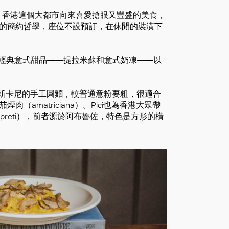
。香港這個大都市向來喜愛搶眼又豐盛的美食，
到即止的簡約哲學，座位不設預訂，在休閒的裝潢下
款經典意式甜品——提拉米蘇和意式奶凍——以
托斯卡尼的手工圓麵，較普通意粉要粗，很適合
肉（amatriciana）。Pici也為香港大眾帶
zapreti），前者源於阿布魯佐，特色是方形的橫