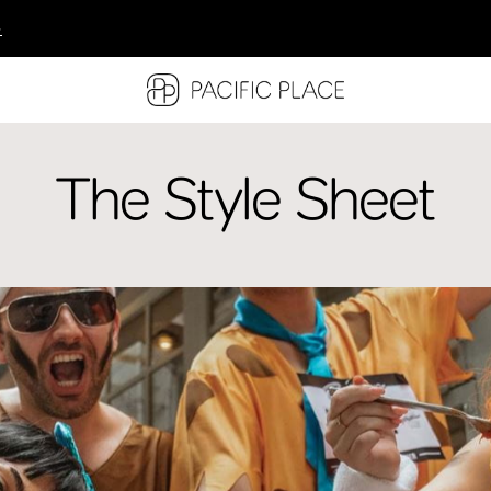
多
多
多
The Style Sheet