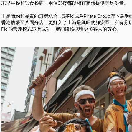
末早午餐和試食餐牌，兩個選擇都以相宜定價提供豐足份量。
正是簡約和品質的無縫結合，讓Pici成為Pirata Group旗下
香港擴張至八間分店，更打入了上海最興旺的靜安區，所有分店每
Pici的營運模式這麼成功，定能繼續擄獲更多客人的芳心。