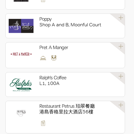
Poppy
Shop A and B, Moonful Court
Pret A Manger
Ralph’s Coffee
L1, 100A
Restaurant Petrus 珀翠餐廳
港島香格里拉大酒店56樓