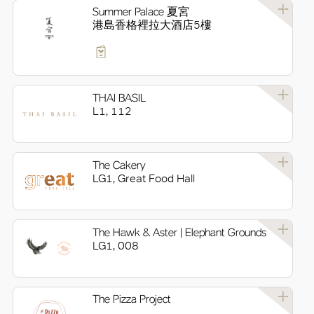
Summer Palace 夏宮
港島香格裡拉大酒店5樓
THAI BASIL
L1, 112
The Cakery
LG1, Great Food Hall
The Hawk & Aster | Elephant Grounds
LG1, 008
The Pizza Project