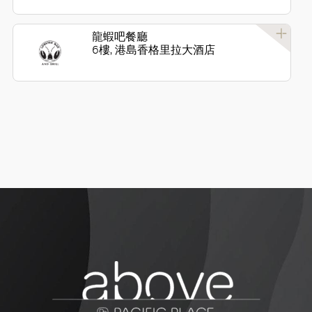
龍蝦吧餐廳
6樓, 港島香格里拉大酒店