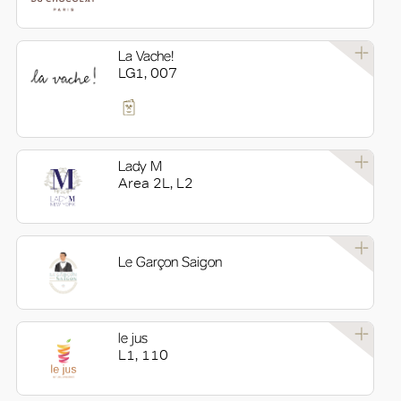
La Vache!
LG1, 007
Lady M
Area 2L, L2
Le Garçon Saigon
le jus
L1, 110