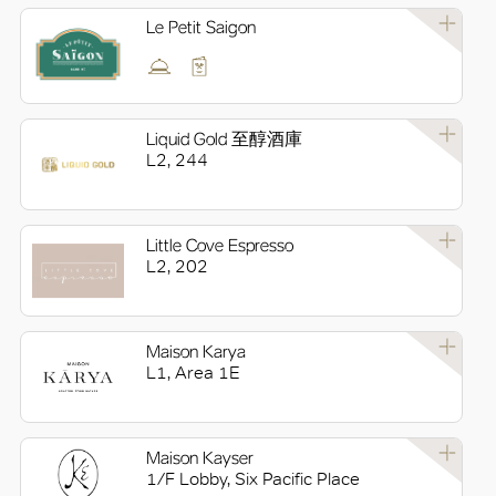
Le Petit Saigon
Liquid Gold 至醇酒庫
L2, 244
Little Cove Espresso
L2, 202
好
Maison Karya
L1, Area 1E
Maison Kayser
1/F Lobby, Six Pacific Place