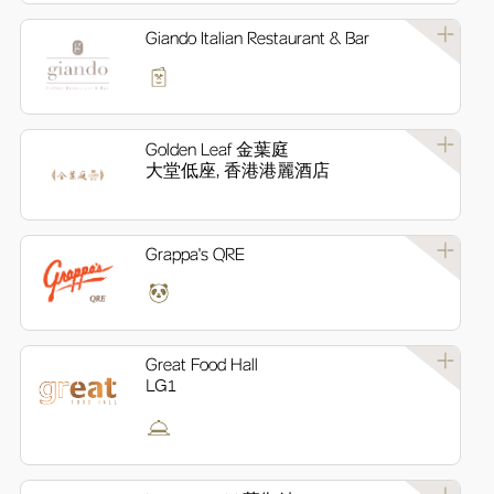
Giando Italian Restaurant & Bar
Golden Leaf 金葉庭
大堂低座, 香港港麗酒店
Grappa's QRE
Great Food Hall
LG1