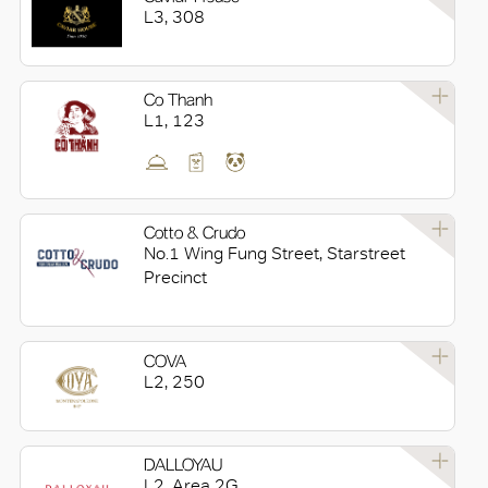
L3, 308
Co Thanh
L1, 123
Cotto & Crudo
No.1 Wing Fung Street, Starstreet
Precinct
COVA
L2, 250
DALLOYAU
L2, Area 2G