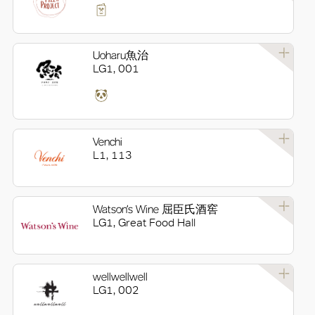
Uoharu魚治
LG1, 001
Venchi
L1, 113
Watson’s Wine 屈臣氏酒窖
LG1, Great Food Hall
wellwellwell
LG1, 002