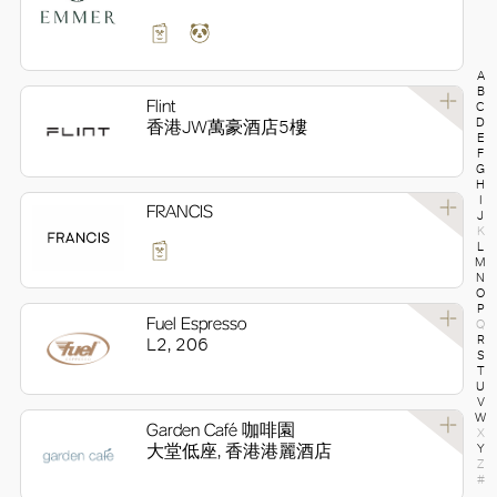
A
B
Flint
C
D
香港JW萬豪酒店5樓
E
F
G
H
I
FRANCIS
J
K
L
M
N
O
P
Fuel Espresso
Q
R
L2, 206
S
T
U
V
W
Garden Café 咖啡園
X
大堂低座, 香港港麗酒店
Y
Z
#