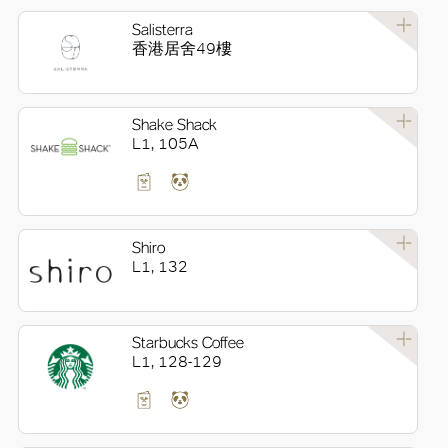
Salisterra
香港居舍49樓
Shake Shack
L1, 105A
Shiro
L1, 132
Starbucks Coffee
L1, 128-129