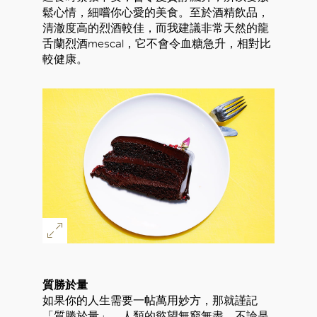
鬆心情，細嚐你心愛的美食。至於酒精飲品，
清澈度高的烈酒較佳，而我建議非常天然的龍
舌蘭烈酒mescal，它不會令血糖急升，相對比
較健康。
質勝於量
如果你的人生需要一帖萬用妙方，那就謹記
「質勝於量」。人類的慾望無窮無盡，不論是