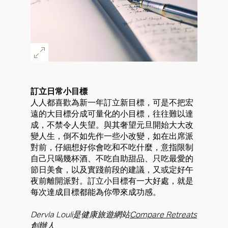
訂立日常小目標
人人都喜歡為新一年訂立新目標，可是不把宏
遠的大目標分成可量化的小目標，往往難以達
成，不禁令人失望。與其奢望元旦開始大大改
變人生，倒不如先作一些小改變，如在出席派
對前，仔細想好你會吃和不吃什麼，意指限制
自己只喝幾杯酒、不吃自助甜品、只吃最愛的
節日美食，以及實踐前段的建議，又或定好午
夜前離開派對。訂立小目標有一大好處，就是
每次達成目標都能為你帶來成功感。
Dervla Louli是健康旅遊網站
Compare Retreats
創辦人