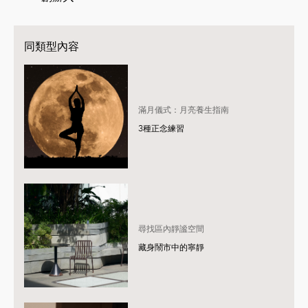
同類型內容
滿月儀式：月亮養生指南
3種正念練習
尋找區內靜謐空間
藏身鬧市中的寧靜