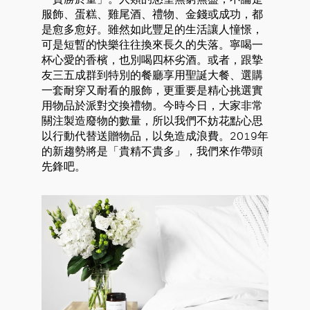
服飾、蛋糕、雞尾酒、禮物、金錢或成功，都
是愈多愈好。雖然如此豐足的生活讓人憧憬，
可是短暫的快樂往往換來長久的失落。寧喝一
杯心愛的香檳，也別喝四杯劣酒。或者，跟摯
友三五成群到特別的餐廳享用聖誕大餐、選購
好
一套耐穿又耐看的服飾，更重要是精心挑選實
用物品於派對交換禮物。今時今日，大家非常
關注製造廢物的數量，所以我們不妨花點心思
以行動代替送贈物品，以免造成浪費。2019年
的新趨勢將是「貴精不貴多」，我們來作帶頭
先鋒吧。