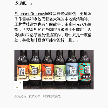
多濕氣。」
Elephant Grounds
同樣親自烤焗麵包，更炮製
好
手作雪糕和令他們聲名大噪的本地烘焙咖啡。
王牌背後當然也有辛酸故事，主廚Miles Oki便
指：「控溫對於存放咖啡豆來說十分關鍵，因
為咖啡豆必須置於恆溫室內，哪怕只是一度偏
差，整批咖啡豆也可能會毀於一旦。」
黑鳶是新一代香港手工啤酒的成員之一