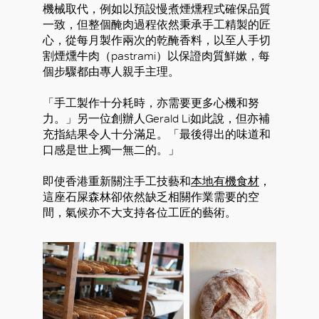
機械取代，例如以預設慢煮煙燻程式確保品質
一致，但整個醃肉過程依然秉承手工精製的匠
心，從每月製作兩次的乾醃香料，以至人手切
割煙燻牛肉（pastrami）以保證肉質鮮嫰，每
個步驟都由專人親手主理。
「手工製作十分耗時，亦需要更多心機和努
力。」另一位創辦人Gerald Li如此說，但亦補
充指結果令人十分滿足。「最後得出的味道和
口感是世上獨一無二的。」
即使香港重新關注手工技藝和
本地有機食材
，
這座石屎森林卻依然缺乏相關作業需要的空
間，氣候亦不大支持各位工匠的藝術。