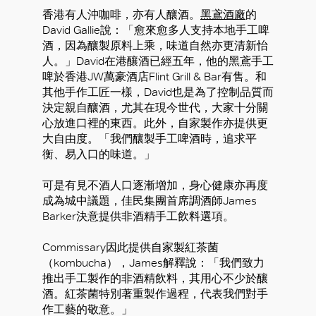
香港有人沖咖啡，亦有人釀酒。
黑鳶酒廠
的
David Gallie說：「愈來愈多人支持本地手工啤
酒，因為釀製原料上乘，味道自然亦更清新怡
人。」David在港釀酒已經五年，他的黑鳶手工
啤於香港JW萬豪酒店Flint Grill & Bar有售。和
其他手作工匠一樣，David也是為了控制品質而
決定親自釀酒，尤其在現今世代，大家十分關
心放進口裡的東西。此外，自家製作亦提供更
大自由度。「我們釀製手工啤酒時，追求平
衡、易入口的味道。」
可是有見不酒人口逐漸增加，身心健康亦再度
成為城中議題，佳民集團首席調酒師James
Barker決意提供非酒精手工飲料選項。
Commissary因此提供自家製紅茶菌
（kombucha），James解釋說：「我們致力
推出手工製作的非酒精飲料，其用心不少於釀
酒。紅茶菌特別著重製作過程，代表我們對手
作工藝的敬意。」