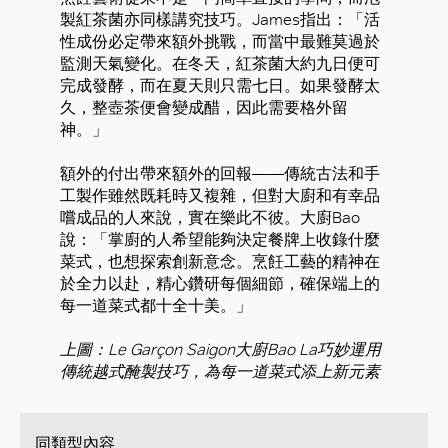
製紅茶菌亦同樣講究技巧。James指出：「活
性成份必定帶來額外挑戰，而當中最難莫過於
監測天氣變化。在冬天，紅茶菌大約九日便可
完成發酵，而在夏天則只需七日。如果發酵太
久，整壺茶便會變成醋，因此需要格外留
神。」
額外的付出帶來額外的回報——傳統古法和手
工製作雖然既耗時又複雜，但對大廚和有幸品
嚐成品的人來說，實在樂此不彼。大廚Bao
說：「掌廚的人希望能夠決定餐牌上收錄什麼
菜式，也想探索創新意念。烹飪工藝的精神在
於全力以赴，精心鑽研每個細節，確保端上的
每一道菜式都十全十美。」
上圖：Le Garçon Saigon大廚Bao La巧妙運用
傳統越式醃製技巧，為每一道菜式添上新元素
同類型內容