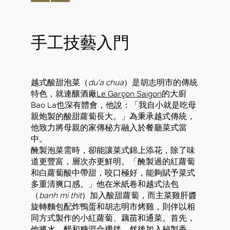
手工技藝入門
越式酸甜泡菜（
du’a chua
）是胡志明市的傳統
特色，就連釀酒廠
Le Garçon Saigon
的大廚
Bao La也深有體會，他說：「我自小就是吃母
親炮製的酸甜蘿蔔長大。」為秉承越式傳統，
他致力將母親的家傳秘方融入於餐廳菜式當
中。
醃製泡菜需時，卻能讓菜式錦上添花，除了味
道更豐富，層次亦更鮮明。「醃製過的紅蘿蔔
和白蘿蔔酸中帶甜，咬口極好，能夠賦予菜式
多重清爽口感。」他在米紙卷和越式法包
（
banh mi thit
）加入酸甜蘿蔔，而主菜雞肝醬
旋轉麵包配炸鴨蛋和胡志明市烤雞，則伴以相
同方式製作的小紅蘿蔔、藕苗和通菜。首先，
他將水、醋和糖混合攪拌，然後加入秘製香