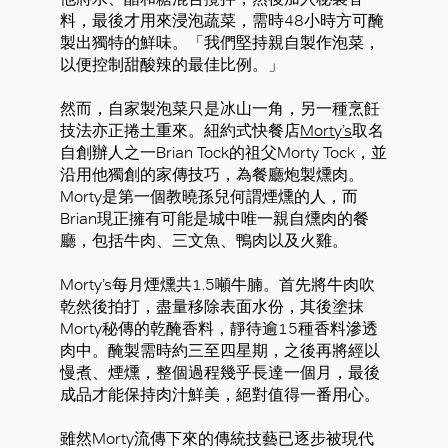
料，最後才用來浸泡蔬菜，需時48小時方可醃
製出獨特的鮮味。「我們堅持親自製作泡菜，
以便控制甜酸辣的最佳比例。」
然而，自家製泡菜只是冰山一角，另一種烹飪
技法亦正捲土重來。紐約式快餐店
Morty’s
取名
自創辦人之一Brian Tock的祖父Morty Tock，並
沿用他獨創的家傳技巧，為餐廳炮製燻肉。
Morty是第一個教曉孫兒何謂煙燻的人，而
Brian現正擁有可能是城中唯一親自燻肉的餐
廳，包括牛肉、三文魚、鴨肉以及火雞。
Morty’s每月煙燻共1.5噸牛腩。首先將牛肉吹
乾然後拍打，盡量移除表面水份，其後塗抹
Morty秘傳的乾醃香料，靜待逾15種香料滲透
肉中。醃製需時約三至四星期，之後再將經以
慢煮、煙燻，整個過程幾乎長達一個月，最後
成品才能保持肉汁鮮美，絕對值得一番用心。
雖然Morty流傳下來的傳統技藝已逐步被現代