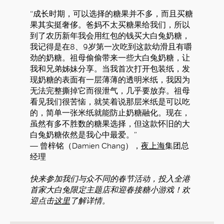
“成长时期，可以选择的糖果并不多，而且买糖
果其实挺奢侈。爸妈不太买糖果给我们，所以
到了农历新年我会用红包的钱买大白兔奶糖，
我记得是在8、9岁第一次吃到这款幼滑且有嚼
劲的奶糖。祖母偷偷带来一些大白兔奶糖，让
我和兄弟姊妹分享。当我首次打开包装纸，发
现奶糖的表面有一层薄薄的透明米纸，我因为
无法完整撕掉它而很泄气，几乎要放弃。祖母
看见我们很苦恼，就笑着说那层米纸是可以吃
的，简单一张米纸就能防止奶糖融化。现在，
虽然有多不胜数的糖果选择，但这款怀旧的大
白兔奶糖依然是我心中最爱。”
— 曾梓铭（Damien Chang），
夜上海
集团总
经理
快来参加我们与众不同的春节活动，投入全港
首家大白兔限定主题店和迎春接糖小游戏！欢
迎点击
这里
了解详情。