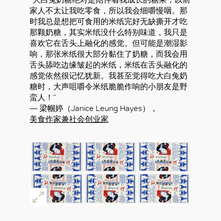
家人不太让我吃零食，所以我会细嚼慢咽。那
时我总是想把可食用的米纸完好无缺撕开才吃
那颗奶糖，其实米纸没什么特别味道，我只是
喜欢它在舌头上融化的感觉。但可能是潮湿影
响，那张米纸很大部分黏住了奶糖，而我会用
舌头舔吃边缘皱起的米纸，米纸在舌头融化的
感觉依然很记忆犹新。我甚至觉得吃大白兔奶
糖时，大声咀嚼令米纸脆脆作响的小朋友是野
蛮人！”
— 梁帼婷（Janice Leung Hayes），
美食作家兼社会创业家