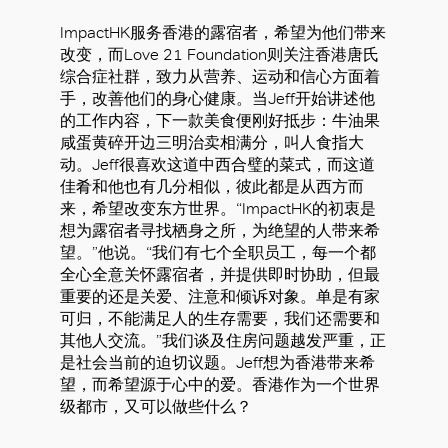
ImpactHK服务香港的露宿者，希望为他们带来
改变，而Love 21 Foundation则关注香港唐氏
综合症社群，致力从营养、运动和信心方面着
手，改善他们的身心健康。当Jeff开始讲述他
的工作内容，下一款美食便刚好抵步：牛油果
咸蛋黄碎开边三明治卖相满分，叫人食指大
动。Jeff很喜欢这道中西合璧的菜式，而这道
佳肴和他也有几分相似，彼此都是从西方而
来，希望改变东方世界。“ImpactHK的初衷是
想为露宿者寻找栖身之所，为绝望的人带来希
望。”他说。“我们有七个全职员工，每一个都
全心全意关怀露宿者，并提供即时协助，但最
重要的还是关爱、注意和倾诉对象。单是有家
可归，不能满足人的生存需要，我们还需要和
其他人交流。”我们谈及住房问题越发严重，正
是社会当前的迫切议题。Jeff想为香港带来希
望，而希望源于心中的爱。香港作为一个世界
级都市，又可以做些什么？