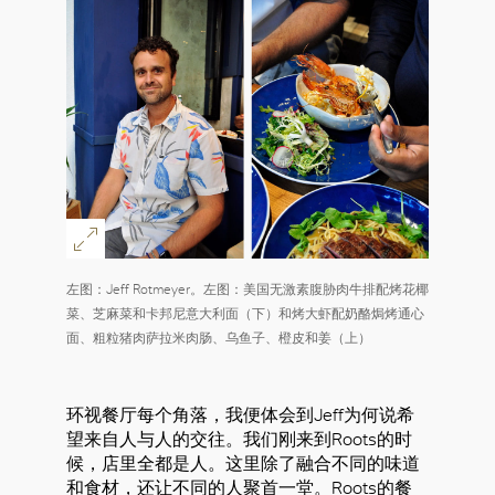
左图：Jeff Rotmeyer。左图：美国无激素腹胁肉牛排配烤花椰
菜、芝麻菜和卡邦尼意大利面（下）和烤大虾配奶酪焗烤通心
面、粗粒猪肉萨拉米肉肠、乌鱼子、橙皮和姜（上）
环视餐厅每个角落，我便体会到Jeff为何说希
望来自人与人的交往。我们刚来到Roots的时
候，店里全都是人。这里除了融合不同的味道
和食材，还让不同的人聚首一堂。Roots的餐