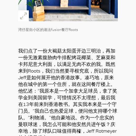
湾仔星街小区的港法fusion餐厅Roots
我们点了一份大褐菇太阳蛋开边三明治，再加
一份无激素腹胁肉牛排配烤花椰菜、芝麻菜和
卡邦尼意大利面，以满足无肉不欢的我。既然
来到Roots，我们当然要寻根究底，所以我问
Jeff是如何展开他的香港故事。凑巧地，原来
他在城中的第一个住所，就在这间餐厅楼上。
他忆述：“我原本是一个加拿大足球员，拿了奖
学金到美国留学，可惜情况不太理想，最后我
在13年前来到香港教书。其实我本来是一个守
门员。”我自己也热爱足球，便问他支持哪个球
队。“利物浦。”他自豪地说。作为一个忠实的
曼联球迷，我怎么可能和他安然共进午饭？庆
幸地，除了球队口味值得商榷，Jeff Rotmeyer