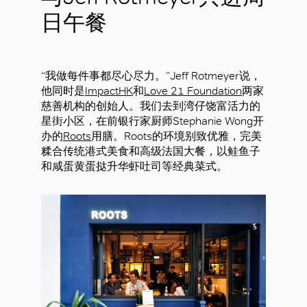
日午餐
“我做每件事都尽心尽力。”Jeff Rotmeyer说，
他同时是
ImpactHK
和
Love 21 Foundation
两家
慈善机构的创始人。我们去到湾仔饶富活力的
星街小区，在前银行家厨师Stephanie Wong开
办的
Roots
用膳。Roots的环境别致优雅，完美
糅合传统港式美食和高级法国大餐，以鲑鱼子
和咸蛋黄蛋挞升华虾吐司等经典菜式。