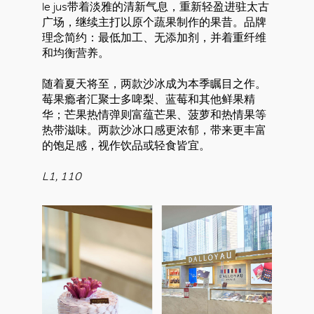
le jus带着淡雅的清新气息，重新轻盈进驻太古
广场，继续主打以原个蔬果制作的果昔。品牌
理念简约：最低加工、无添加剂，并着重纤维
和均衡营养。
随着夏天将至，两款沙冰成为本季瞩目之作。
莓果瘾者汇聚士多啤梨、蓝莓和其他鲜果精
华；芒果热情弹则富蕴芒果、菠萝和热情果等
热带滋味。两款沙冰口感更浓郁，带来更丰富
的饱足感，视作饮品或轻食皆宜。
L1, 110