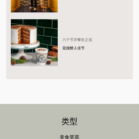
六个节庆餐饮之选
迎接醉人佳节
类型
美食荟萃