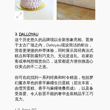
3.
DALLOYAU
这个历史悠久的品牌现以全新形象亮相。置身
于太古广场之内，Dalloyau现设简洁的柜台，
营造更便捷的外带体验，同时展示其经典法式
糕点和零防腐剂巧克力。无论是送礼、在家款
客或单纯想犒赏自己，这里都是方便你挑选心
仪美点的不二之选。
你可在此找到一系列经典和时令精选，包括梦
幻薰衣草色的香芋麻糬生日蛋糕（层次丰富，
由雪芳蛋糕、香芋与麻糬堆叠而成），以及备
受喜爱、令人欲罢不能的奢华盒装精品手工巧
克力。
L2, Area 2G