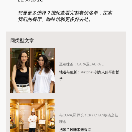
想要更多选择？
按此
查看完整餐饮名单，探索
我们的餐厅、咖啡馆和更多好去处。
同类型文章
至臻抹茶：CARA及LAURA LI
地道与创新：Matchali创办人的平衡哲
学
与COVA厨 师长RICKY CHAN畅谈烹饪
理念
把米兰风味带来香港