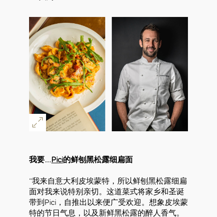
我要…
Pici
的鲜刨黑松露细扁面
“我来自意大利皮埃蒙特，所以鲜刨黑松露细扁
面对我来说特别亲切。这道菜式将家乡和圣诞
带到Pici，自推出以来便广受欢迎。想象皮埃蒙
特的节日气息，以及新鲜黑松露的醉人香气。