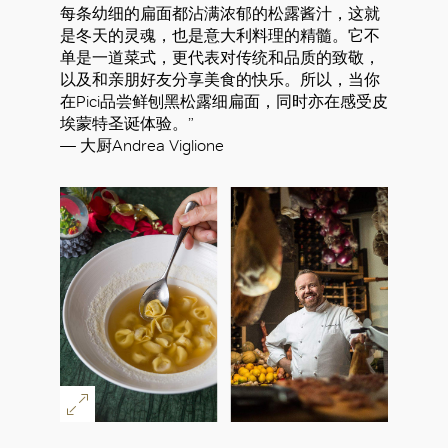
每条幼细的扁面都沾满浓郁的松露酱汁，这就
好
是冬天的灵魂，也是意大利料理的精髓。它不
单是一道菜式，更代表对传统和品质的致敬，
以及和亲朋好友分享美食的快乐。所以，当你
在Pici品尝鲜刨黑松露细扁面，同时亦在感受皮
埃蒙特圣诞体验。”
— 大厨Andrea Viglione