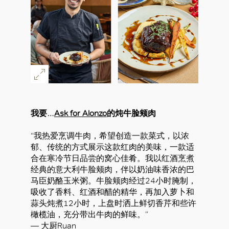
我要…
Ask for Alonzo
的炖牛脸颊肉
“我热爱烹调牛肉，希望创造一款菜式，以浓
郁、传统的方式展示这款红肉的美味，一款适
合在寒冷节日品尝的窝心佳肴。我以红酒烹煮
经典的意大利牛脸颊肉，伴以奶油味香浓的巴
马臣奶酪玉米粥。牛脸颊肉经过24小时腌制，
吸收了香料、红酒和醋的精华，再加入萝卜和
蒜头炖煮12小时，上盘时洒上鲜切香芹和些许
橄榄油，充分带出牛肉的鲜味。”
— 大厨Ruan