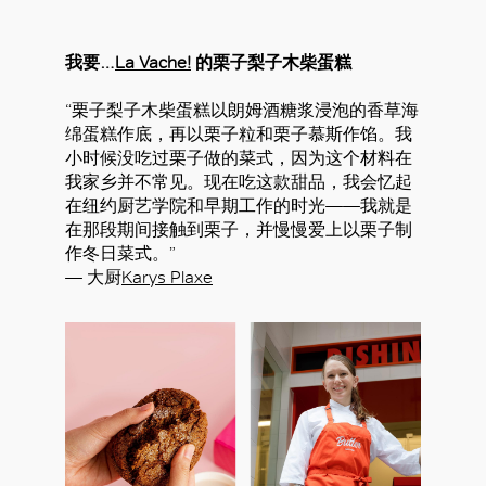
我要…
La Vache!
的栗子梨子木柴蛋糕
“栗子梨子木柴蛋糕以朗姆酒糖浆浸泡的香草海
绵蛋糕作底，再以栗子粒和栗子慕斯作馅。我
小时候没吃过栗子做的菜式，因为这个材料在
我家乡并不常见。现在吃这款甜品，我会忆起
在纽约厨艺学院和早期工作的时光——我就是
在那段期间接触到栗子，并慢慢爱上以栗子制
作冬日菜式。”
— 大厨
Karys Plaxe