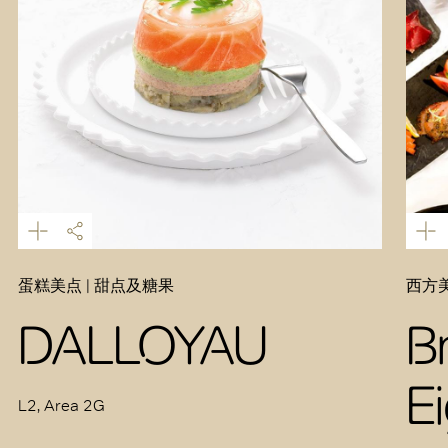
蛋糕美点 | 甜点及糖果
西方美
DALLOYAU
B
E
L2, Area 2G