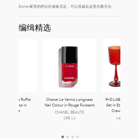
Esther家里的吧台区储备充足，可让亲戚在这里共聚天伦
编缉精选
max Kimono Ruffle
Chanel Le Vernis Longwear
R+D LAB Luisa Cali
ardine Dress in
Nail Colour in Rouge Puissant
Set in Etruscan R
Ultramarine
Crawford Ho
CHANEL BEAUTÉ
158, L1
Lane Crawfo
126, L1