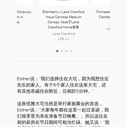
x Velvet & Corduroy
Ellermann x Lane Crawford
Fornasetti Rossetti
ilored Jacket in
Hoya Carnosa Medium
Candle于Lane Cr
Midnightblue
Canopy Vase于Lane
Home有售
Crawford Home有售
Lane Crawfo
Lane Crawford
126, L1
126, L1
Esther说：“我们选择住在大坑，因为我想住近
先生的家人。有个6个家人住在这座大宅，还
有其他亲戚住在附近，仅相距5分钟。”
这座优雅大宅当然是举行家族聚会的首选，
Esther说：“大家每年都在这里一起过圣诞，我
们很享受为亲友准备节日晚餐。」所以这位名
厨的厨房在节日期间可相当忙碌。她又说：“我