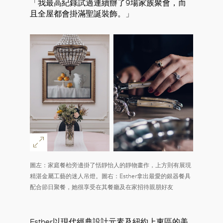
「我最高紀錄試過連續辦了9場家族聚會，而
且全屋都會掛滿聖誕裝飾。」
圖左：家庭餐枱旁邊掛了恬靜怡人的靜物畫作，上方則有展現
好
精湛金屬工藝的迷人吊燈。圖右：Esther拿出最愛的銀器餐具
配合節日聚餐，她很享受在其餐廳及在家招待親朋好友
Esther以現代經典設計元素及紐約上東區的美