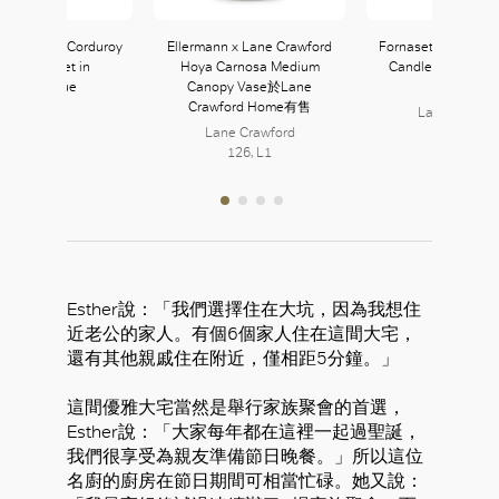
x Velvet & Corduroy
Ellermann x Lane Crawford
Fornasetti Rossetti
ilored Jacket in
Hoya Carnosa Medium
Candle於Lane Cr
Midnightblue
Canopy Vase於Lane
Home有售
Crawford Home有售
Lane Crawfo
Lane Crawford
126, L1
126, L1
Esther說：「我們選擇住在大坑，因為我想住
近老公的家人。有個6個家人住在這間大宅，
還有其他親戚住在附近，僅相距5分鐘。」
這間優雅大宅當然是舉行家族聚會的首選，
Esther說：「大家每年都在這裡一起過聖誕，
我們很享受為親友準備節日晚餐。」所以這位
名廚的廚房在節日期間可相當忙碌。她又說：