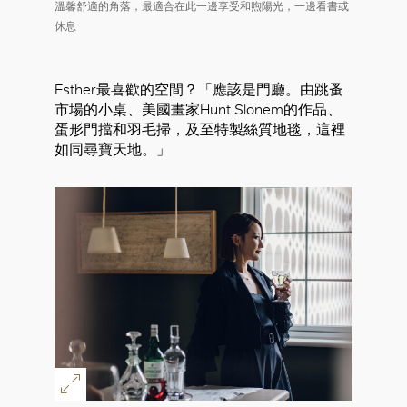
溫馨舒適的角落，最適合在此一邊享受和煦陽光，一邊看書或
休息
Esther最喜歡的空間？「應該是門廳。由跳蚤
市場的小桌、美國畫家Hunt Slonem的作品、
蛋形門擋和羽毛掃，及至特製絲質地毯，這裡
如同尋寶天地。」