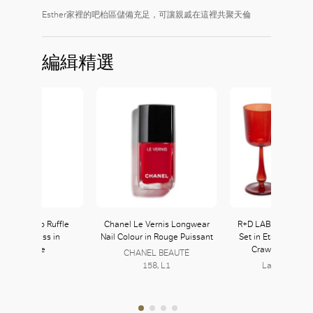
Esther家裡的吧枱區儲備充足，可讓親戚在這裡共聚天倫
編緝精選
max Kimono Ruffle
Chanel Le Vernis Longwear
R+D LAB Luisa Cali
ardine Dress in
Nail Colour in Rouge Puissant
Set in Etruscan R
Ultramarine
Crawford Ho
CHANEL BEAUTÉ
158, L1
Lane Crawfo
126, L1