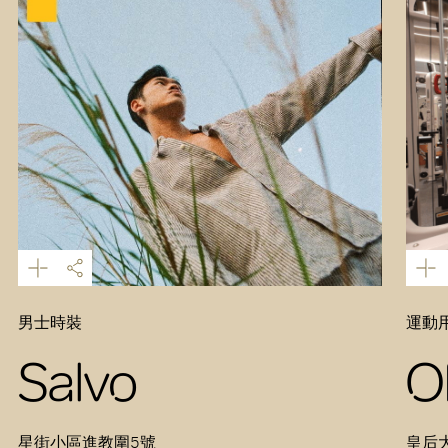
男士時裝
運動
Salvo
O
星街小區進教圍5號
皇后