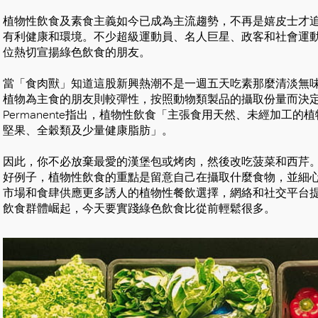
植物性飲食及素食主義如今已成為主流趨勢，不再是嬉皮士才
有利健康和環境。不少超級運動員、名人巨星、政客和社會運
位熱切宣揚綠色飲食的朋友。
當「食肉獸」知道這股新興熱潮不是一週五天吃素那麼清淡無
植物為主食的朋友則較彈性，按照動物類製品的攝取份量而決定日
Permanente指出，植物性飲食「主張食用天然、未經加工
堅果、全穀類及少量健康脂肪」。
因此，你不必放棄最愛的漢堡包或烤肉，然後改吃菠菜和西芹
好例子，植物性飲食的重點是留意自己在攝取什麼食物，並細
市場和食肆供應更多誘人的植物性餐飲選擇，網絡和社交平台
飲食群體崛起，今天要實踐綠色飲食比從前輕鬆很多。