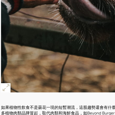
如果植物性飲食不是曇花一現的短暫潮流，這股趨勢還會有什麼發展
多植物肉類品牌冒起，取代肉類和海鮮食品，如Beyond Burger、JUST E