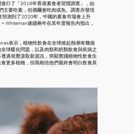
進行了「2018年香港素食者習慣調查」，結
），他們主要吃素，但偶爾會吃肉或魚。調查亦發現
預測到了2020年，中國的素食市場會上升
 Whiteman連續兩年在其年度報告內指出，
igueiras表示，植物性飲食在全球掀起熱潮有幾個
的全球暖化問題，以及肉類和奶類飲食與疾病之
多透過視覺汲取新資訊，突顯實踐植物性飲食生
進食更多植物，但我相信他們最終會明白飲食其