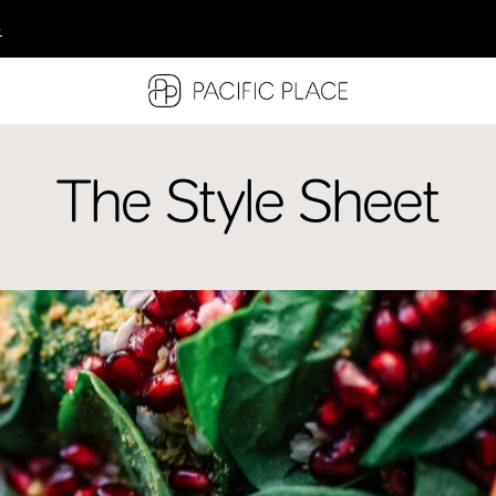
多
多
多
The Style Sheet