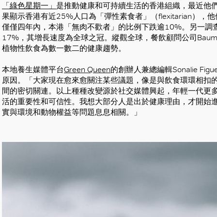
「綠色星期一」
是推動健康和可持續生活的香港組織，最近他們
果顯示香港有近25%人口為「彈性素食者」（flexitarian
僅僅四年內，本港「無肉不歡者」的比例下跌逾10%。另一調查
17%，其增長速度為全球之冠。縱觀全球，餐飲顧問公司Baum +
植物性飲食為數一數二的健康趨勢。
本地養生媒體平台
Green Queen
的創辦人兼總編輯Sonalie F
原因。「大家現在愈來愈關注某些議題，像是與飲食環環相扣
間的密切關連。以上種種改變源於社交媒體興起，年輕一代更
活的重要性和可信性。我想大部分人是出於健康理由，才開始
實與環境和動物權益等問題息息相關。」