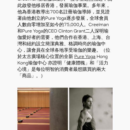
此啟發他移居香港，發展瑜伽事業。多年來，
他為香港教導出700名註冊瑜伽導師，並見證
著由他創立的Pure Yoga逐步發展，全球會員
人數由零增加至如今的75,000人。Creelman
和Pure Yoga的CEO Clinton Grant二人深明瑜
伽愛好者的需要，他們合作在香港、上海、台
灣和紐約設立簡潔典雅、格調時尚的瑜伽中
心，讓會員在全球各地享受瑜伽的樂趣。（位
於太古廣場核心位置的全新
Pure Yoga
Hong
Kong瑜伽中心 亦證明「健康體魄」和「活力
心境」是每位明智的消費者最想購買的兩大
「商品」。）