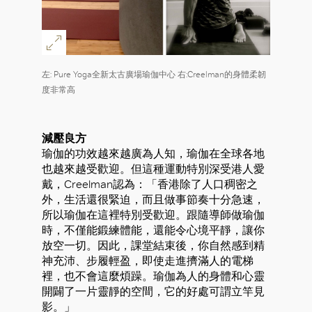
左: Pure Yoga全新太古廣場瑜伽中心 右:Creelman的身體柔韌
度非常高
減壓良方
瑜伽的功效越來越廣為人知，瑜伽在全球各地
也越來越受歡迎。但這種運動特別深受港人愛
戴，Creelman認為：「香港除了人口稠密之
外，生活還很緊迫，而且做事節奏十分急速，
所以瑜伽在這裡特別受歡迎。跟隨導師做瑜伽
時，不僅能鍛練體能，還能令心境平靜，讓你
放空一切。因此，課堂結束後，你自然感到精
神充沛、步履輕盈，即使走進擠滿人的電梯
裡，也不會這麼煩躁。瑜伽為人的身體和心靈
開闢了一片靈靜的空間，它的好處可謂立竿見
影。」