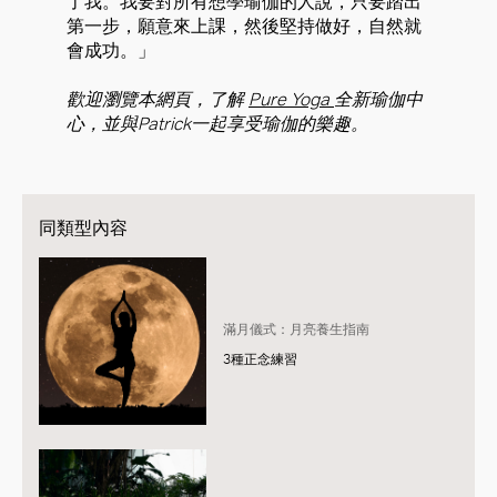
了我。我要對所有想學瑜伽的人說，只要踏出
第一步，願意來上課，然後堅持做好，自然就
會成功。」
歡迎瀏覽本網頁
，了解
Pure Yoga
全新瑜伽中
心，並與
Patrick
一起享受瑜伽的樂趣。
同類型內容
滿月儀式：月亮養生指南
3種正念練習