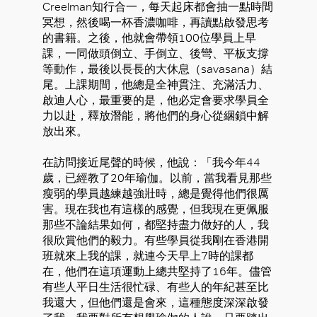
Creelman知行合一，每天起床都會抽一點時間
冥想，然後喝一杯香濃咖啡，再讀點啟發思考
的書籍。之後，他就會帶領100位學員上早
課，一同做頭倒立、手倒立、後彎、平板支撐
等動作，最後以長長的大休息（savasana）結
尾。上課期間，他總是全神貫注、充滿活力、
啟迪人心，最重要的是，他必定會要求學員全
力以赴，釋放潛能，將他們的身心從綑鎖中解
放出來。
在訪問接近尾聲的時候，他說：「我今年44
歲，已經教了20年瑜伽。以前，當我看見那些
瘦弱的學員越練越強壯時，總是覺得他們很厲
害。現在我也有這樣的感覺，但我現在更佩服
那些不論結果如何，都堅持盡力做好的人，我
很欣賞他們的毅力。有些學員從我剛在香港開
班就來上我的課，就連今天早上7時的課都
在，他們在這項運動上總共堅持了16年。儘管
有些人平日生活很忙碌、有些人的年紀甚至比
我還大，但他們還是會來，這種態度深深啟發