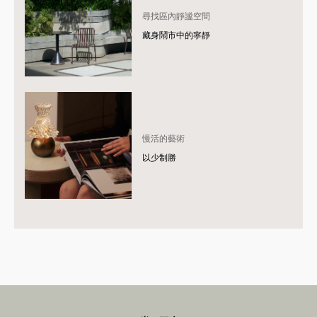
尋找區內靜謐空間
藏身鬧市中的寧靜
慢活的藝術
以少制勝