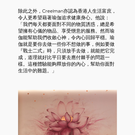
除此之外，Creelman亦認為香港人生活富庶，
令人更希望藉著瑜伽追求健康身心。他說：
「我們每天都要面對不同的物質誘惑，總是希
望擁有心儀的物品、享受愜意的服務。然而瑜
伽能幫助我們收斂心神，令內心回歸平穩。瑜
伽就是要你去做一些你不想做的事，例如要做
『戰士二式』時，只須放手去做，就能把它完
好
成，道理就好比平日要去應付棘手的問題一
樣。這種體驗能夠釋放你的內心，幫助你面對
生活中的難題。」