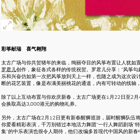
彩筝献瑞 喜气翱翔
太古广场与你共贺猪年的来临，绚丽夺目的风筝布置让人犹如
罗君儿
创作，象征各式各样的传统祝贺。罗君儿分享：“风筝勾
乐和兴奋仿如第一次把风筝放到天上一样，也随之成为这次设计
好
断的花艺装置，像是布满美丽桃花的通道，内有可转动的线轴，
除了以上互动布置与你欢庆新春，太古广场更在1月22日至2
会换取高达3,000港元的购物礼券。
另外，太古广场在2月12日更有新春醒狮巡游，届时醒狮队伍
你爱看精彩表演，千万别错过本地活力舞团“一行人舞蹈剧场”特
集”的中乐表演也很令人期待，他们改编多首现代中国风的新春