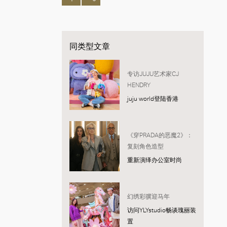
同类型文章
专访JUJU艺术家CJ
HENDRY
juju world登陆香港
《穿PRADA的恶魔2》：
复刻角色造型
重新演绎办公室时尚
幻绣彩骥迎马年
访问YLYstudio畅谈瑰丽装
置