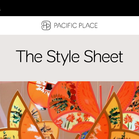
多
多
多
The Style Sheet