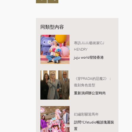
同類型內容
專訪JUJU藝術家CJ
HENDRY
juju world登陸香港
《穿PRADA的惡魔2》：
復刻角色造型
重新演繹辦公室時尚
幻繡彩驥迎馬年
訪問YLYstudio暢談瑰麗裝
置