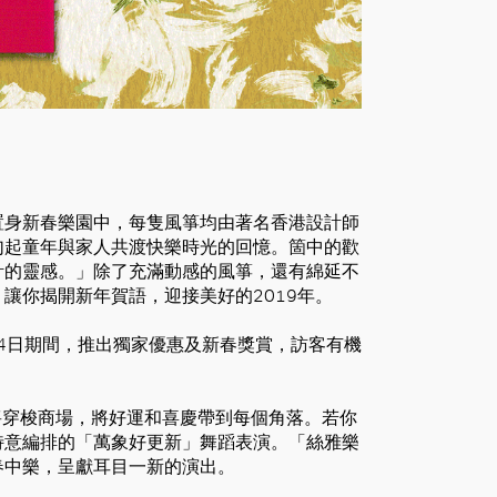
置身新春樂園中，每隻風箏均由著名香港設計師
勾起童年與家人共渡快樂時光的回憶。箇中的歡
計的靈感。」除了充滿動感的風箏，還有綿延不
讓你揭開新年賀語，迎接美好的2019年。
月4日期間，推出獨家優惠及新春獎賞，訪客有機
將穿梭商場，將好運和喜慶帶到每個角落。若你
特意編排的「萬象好更新」舞蹈表演。「絲雅樂
春中樂，呈獻耳目一新的演出。