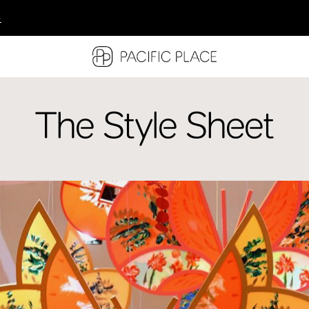
多
多
多
The Style Sheet