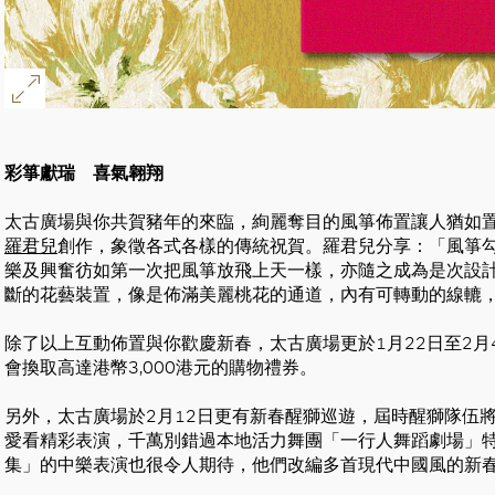
彩箏獻瑞 喜氣翱翔
太古廣場與你共賀豬年的來臨，絢麗奪目的風箏佈置讓人猶如
羅君兒
創作，象徵各式各樣的傳統祝賀。羅君兒分享：「風箏
樂及興奮彷如第一次把風箏放飛上天一樣，亦隨之成為是次設
好
斷的花藝裝置，像是佈滿美麗桃花的通道，內有可轉動的線轆，
除了以上互動佈置與你歡慶新春，太古廣場更於1月22日至2
會換取高達港幣3,000港元的購物禮券。
另外，太古廣場於2月12日更有新春醒獅巡遊，屆時醒獅隊伍
愛看精彩表演，千萬別錯過本地活力舞團「一行人舞蹈劇場」
集」的中樂表演也很令人期待，他們改編多首現代中國風的新