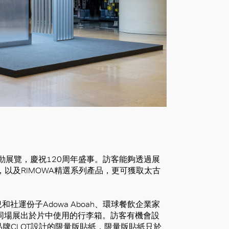
互動展覽，慶祝120周年盛事。訪客能夠透過展
，以及RIMOWA精選系列產品，更可獲取太古
運份子Adowa Aboah、環球餐飲企業家
n，並同場展出於片中使用的行李箱。訪客有機會設
品牌CLOT設計的限量版貼紙，限量版貼紙只於