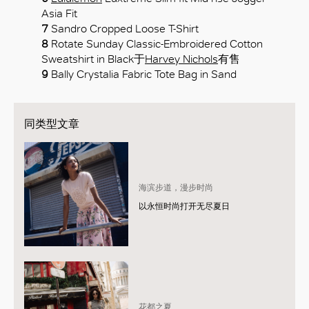
Asia Fit
7
Sandro Cropped Loose T-Shirt
8
Rotate Sunday Classic-Embroidered Cotton
Sweatshirt in Black于
Harvey Nichols
有售
9
Bally Crystalia Fabric Tote Bag in Sand
同类型文章
海滨步道，漫步时尚
以永恒时尚打开无尽夏日
花都之夏