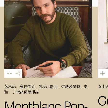
艺术品、家居佈置、礼品 | 珠宝、钟錶及饰物 | 皮
女士时
鞋、手袋及皮革用品
G
Montblanc Pop-