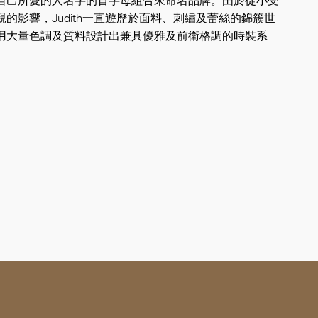
自己所愛的人名字的首字母組合來命名品牌。由於從小受
的影響，Judith一直遊歷於面料、刺繡及蕾絲的錦簇世
用大量色調及質料設計出兼具優雅及前衛格調的時裝系