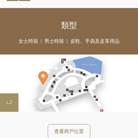
類型
女士時裝
男士時裝
皮鞋、手袋及皮革用品
L2
好
查看商戶位置