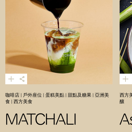
咖啡店 | 戶外座位 | 蛋糕美點 | 甜點及糖果 | 亞洲美
西方美
食 | 西方美食
釀
MATCHALI
A