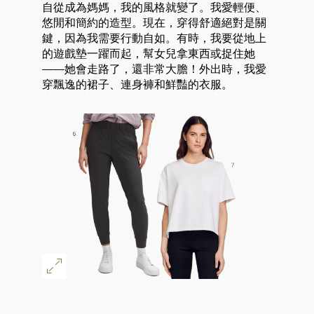
自從成為媽媽，我的風格就變了。我愛輕便、
悠閒和簡約的造型。現在，穿得舒適絕對是關
鍵，因為我需要行動自如。有時，我要從地上
的遊戲墊一躍而起，幫女兒拿東西或捉住她
——她會走路了，還非常大膽！外出時，我愛
穿飄逸的裙子、連身褲和鮮豔的衣服。