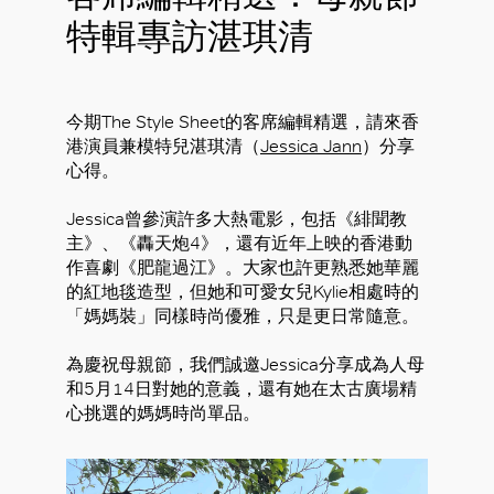
特輯專訪湛琪清
今期The Style Sheet的客席編輯精選，請來香
港演員兼模特兒湛琪清（
Jessica Jann
）分享
心得。
Jessica曾參演許多大熱電影，包括《緋聞教
主》、《轟天炮4》，還有近年上映的香港動
作喜劇《肥龍過江》。大家也許更熟悉她華麗
的紅地毯造型，但她和可愛女兒Kylie相處時的
「媽媽裝」同樣時尚優雅，只是更日常隨意。
為慶祝母親節，我們誠邀Jessica分享成為人母
和5月14日對她的意義，還有她在太古廣場精
心挑選的媽媽時尚單品。