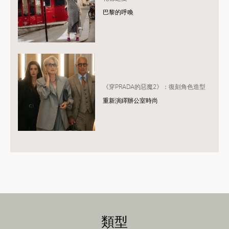
巴黎的呼喚
《穿PRADA的惡魔2》：復刻角色造型
重新演繹辦公室時尚
類型