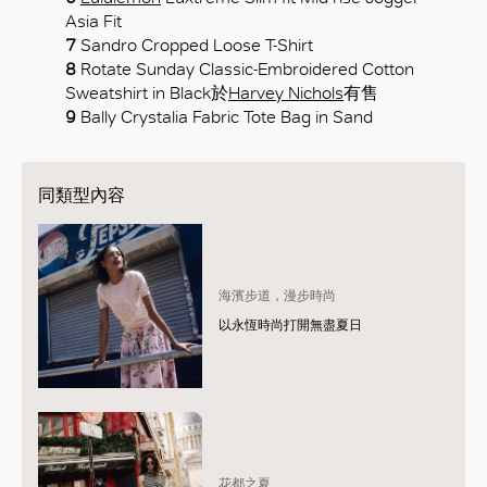
Asia Fit
7
Sandro Cropped Loose T-Shirt
8
Rotate Sunday Classic-Embroidered Cotton
Sweatshirt in Black於
Harvey Nichols
有售
9
Bally Crystalia Fabric Tote Bag in Sand
同類型內容
海濱步道，漫步時尚
以永恆時尚打開無盡夏日
花都之夏