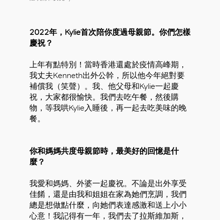
2022年，Kylie首次陪你度過母親節。你們怎樣
慶祝？
上年有點特別！當時香港還處於疫情高峰期，
我丈夫Kenneth出外公幹，所以他今年絕對要
補償我（笑聲）。我、他父母和Kylie一起慶
祝，大家都很愉快。我們去吃午餐，然後購
物，等我哄Kylie入睡後，再一起去吃美味的晚
餐。
你和媽媽共度母親節時，最美好的回憶是什
麼？
我愛和媽媽、外婆一起慶祝。不論是出外享受
好
佳餚，還是由我和姐姐在家為她們烹調，我們
總是想做點什麼，向她們表達感激和送上小小
心意！我記得有一年，我們去了拉斯維加斯，