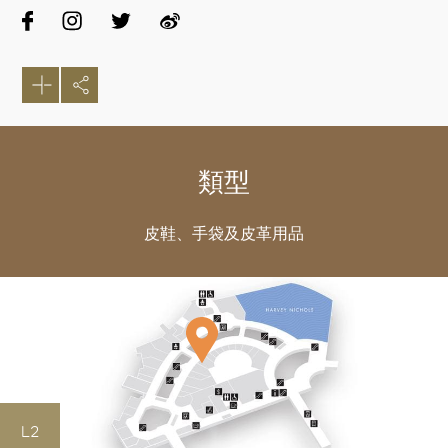
類型
皮鞋、手袋及皮革用品
好
L2