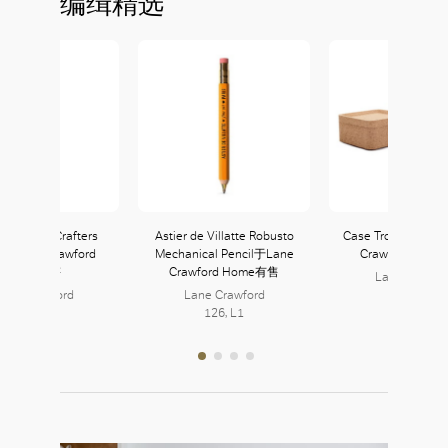
编缉精选
Rider The Crafters
Astier de Villatte Robusto
Case Trove Box S
n于Lane Crawford
Mechanical Pencil于Lane
Crawford Ho
Home有售
Crawford Home有售
Lane Crawfo
ane Crawford
Lane Crawford
126, L1
126, L1
126, L1