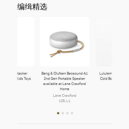
编缉精选
 Rainbow Stacker
Bang & Olufsen Beosound A1
Lululemon Stay H
le at Wise Kids Toys
2nd Gen Portable Speaker
Cold Bottle in Blu
available at Lane Crawford
lululemon
Home
118, L1
Lane Crawford
126, L1