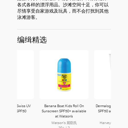
各式各样的漂浮用品。沙滩空间十足，你可以
尽情享受自家游戏及玩具，而不会打扰到其他
泳滩游客。
编缉精选
rie Cellular Swiss UV
Banana Boat Kids Roll On
Dermalogica Protect
ection Veil SPF50
Sunscreen SPF50+ available
SPF50 available at
at Watson’s
Nichols
La Prairie
154, L1
Watson's 屈臣氏
Harvey Nichols
204, L2
Level L2, L