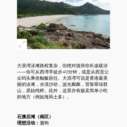
大浪湾泳滩路程复杂，但绝对值得你长途跋涉
——你可从西湾亭徒步40分钟，或是从西贡公
众码头乘坐舢舨前往。大浪湾可说是香港最美
丽的泳滩，水清沙幼，波光粼粼，背靠翠绿群
山，原始纯粹。此外，这里亦有贩卖简单小吃
的地方（例如海风士多）。
石澳后滩（南区）
理想活动：
遛狗