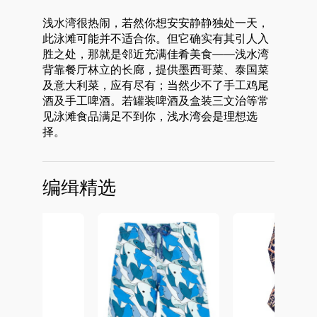
浅水湾很热闹，若然你想安安静静独处一天，
此泳滩可能并不适合你。但它确实有其引人入
胜之处，那就是邻近充满佳肴美食——浅水湾
背靠餐厅林立的长廊，提供墨西哥菜、泰国菜
及意大利菜，应有尽有；当然少不了手工鸡尾
酒及手工啤酒。若罐装啤酒及盒装三文治等常
见泳滩食品满足不到你，浅水湾会是理想选
择。
编缉精选
好