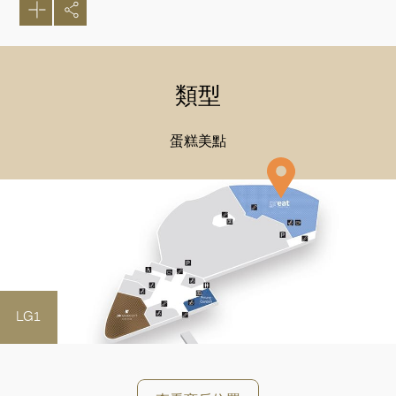
類型
蛋糕美點
LG1
好