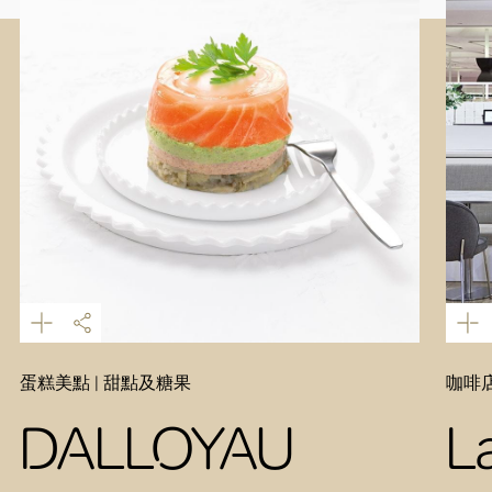
蛋糕美點 | 甜點及糖果
咖啡店
DALLOYAU
L