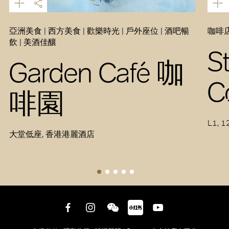
亞洲美食 | 西方美食 | 歡樂時光 | 戶外座位 | 酒吧暢
咖啡店
飲 | 美酒佳釀
S
Garden Café 咖
C
啡園
L1, 1
大堂低座, 香港港麗酒店