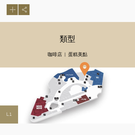
類型
咖啡店
蛋糕美點
L1