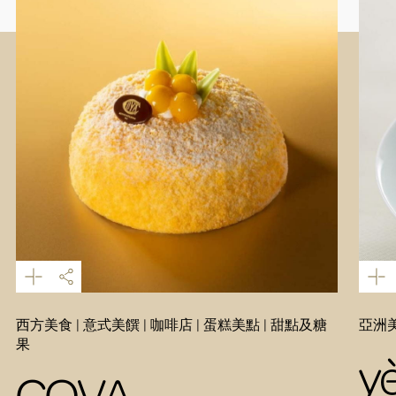
西方美食 | 意式美饌 | 咖啡店 | 蛋糕美點 | 甜點及糖
亞洲美
果
y