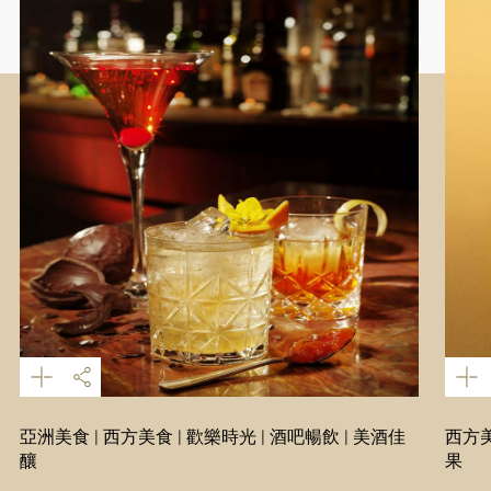
亞洲美食 | 西方美食 | 歡樂時光 | 酒吧暢飲 | 美酒佳
西方美
釀
果