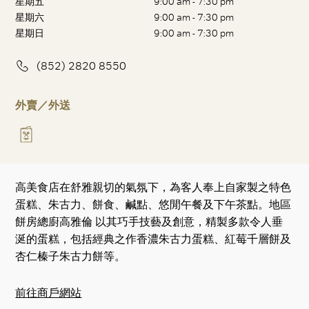
星期五
9:00 am - 7:30 pm
星期六
9:00 am - 7:30 pm
星期日
9:00 am - 7:30 pm
(852) 2820 8550
外賣／外送
高美食店在舒雅親切的氣氛下，為客人奉上自家製之特色
蛋糕、朱古力、餅食、鹹點、悠閒午餐及下午茶點。地區
餅房總廚高雅倫 以其巧手技藝及創意，精製多款令人垂
涎的蛋糕，包括經典之作香濃朱古力蛋糕、紅莓千層餅及
杏仁榛子朱古力餅等。
前往商戶網站