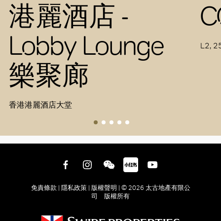
港麗酒店 -
C
Lobby Lounge
L2, 2
樂聚廊
香港港麗酒店大堂
免責條款 |
隱私政策 |
版權聲明 |
© 2026 太古地產有限公
司 版權所有