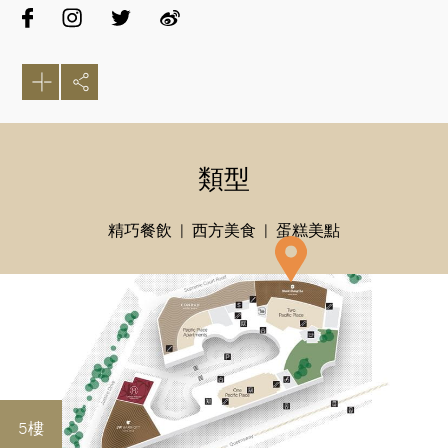
類型
精巧餐飲
西方美食
蛋糕美點
5樓