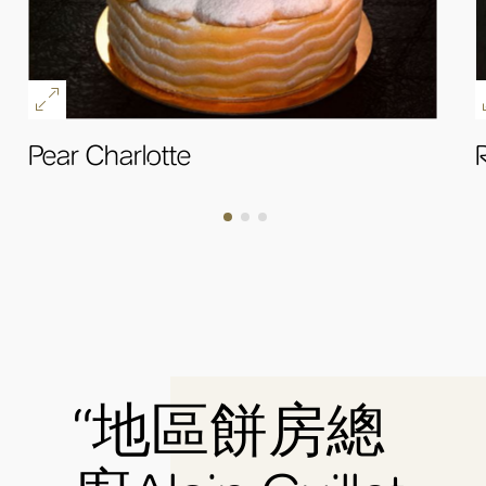
Pear Charlotte
R
好
“地區餅房總