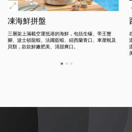
凍海鮮拼盤
三層架上滿載空運抵港的海鮮，包括生蠔、帝王蟹
腳、波士頓龍蝦、法國藍蝦、紐西蘭青口、車厘蜆及
貝類，款款鮮嫩肥美、清甜爽口。