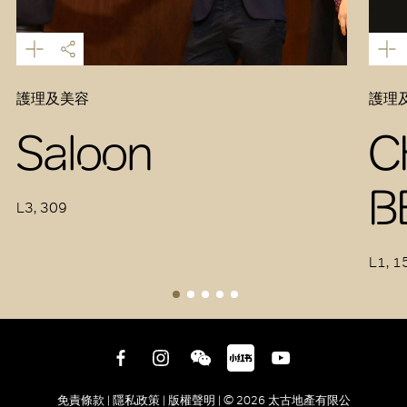
護理及美容
護理
Saloon
C
B
L3, 309
L1, 1
免責條款 |
隱私政策 |
版權聲明 |
© 2026 太古地產有限公