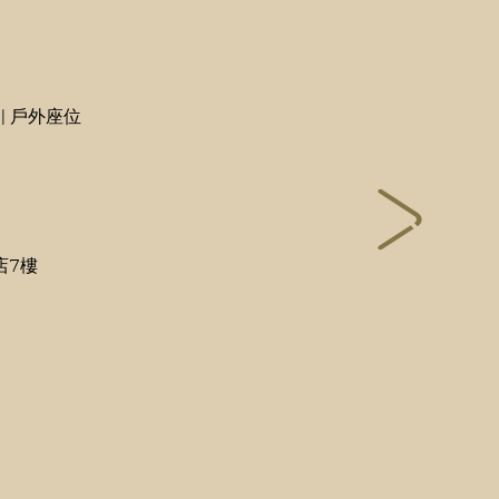
 | 戶外座位
店7樓