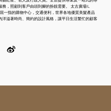
演藝紅星、名人及行政人員。全店提供專業及一站式的專
服務，照顧到客戶由頭到腳的扮靚需要。 太古廣場IL
於首屈一指的購物中心，交通便利，世界各地優質美髮產品
內洋溢著時尚、簡約的設計風格，讓平日生活繁忙的顧客
。