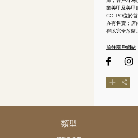
廊，客戶群為
業美甲及美甲
COLPO位
亦有售賣；店
得以完全放鬆
前往商戶網站
類型