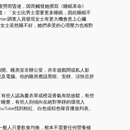
曾因過度疲勞而昏迷，因而觸發她撰寫《睡眠革命》
道：「女士比男士需要更多睡眠，因此睡眠不
Center調查人員發現女士有更大機會患上心臟
說：『女士若然睡不好，她們承受的心理壓力也相對
離開。睡房並非辦公室，亦非遊戲間或私人影
視及電腦。你的睡房應該黑暗、安靜、涼快且舒
「有些人認為薰衣草或橙花香氣有助放鬆，有些
音睡覺，有些人則傾向在絕對寧靜的環境入
YouTube找到粉紅、白色或棕色噪音播放列表。
認為一般人只要飲食均衡，根本不需要任何營養補