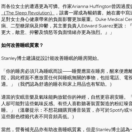
而各位女士的遭遇更為可憐。作家Arianna Huffington
（The Sleep Revolution）
，該書一躍成為暢銷書。她在書中寫
足對女士身心健康帶來的負面影響更加嚴重。Duke Medical 
病、二型糖尿病及抑鬱，其主要負責人Edward Suarez更
更大，敵意、抑鬱及憤怒等負面情緒亦更為強烈。』」
好
如何改
善
睡
眠
質素？
Stanley博士建議從設計能改善睡眠的睡房開始。
「你的睡房必須只為睡眠而設——睡覺應當在睡房，醒來便應
院，因此裡面不應放置任何與睡眠無關的事物，包括電話、電
適。」（我們認為舒適的睡衣和床上用品也有幫助。）
適當的安眠音樂及氣味能夠放鬆你的神經，自然更容易安睡。
人卻可能對這些氣味反感。有些人喜歡聽著裝置製造的粉紅噪
睡。」（溫馨提示：不想花錢購買播音裝置，亦可於Spotify或
這些顏色標籤代表不同音頻高低。）
當然，營養補充品亦有助改善睡眠質素，但是Stanley博士