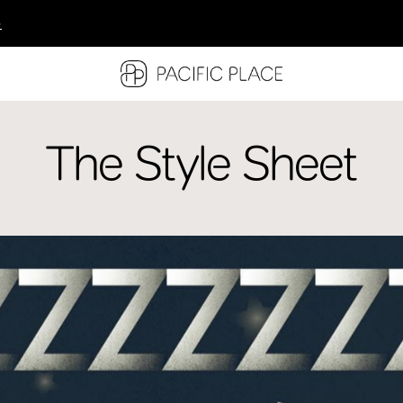
多
多
多
The Style Sheet