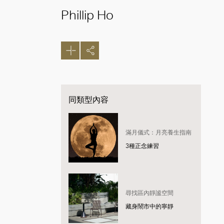
Phillip Ho
同類型內容
滿月儀式：月亮養生指南
3種正念練習
尋找區內靜謐空間
藏身鬧市中的寧靜