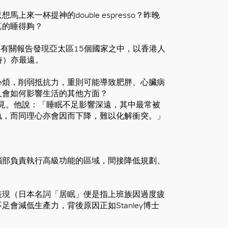
一杯提神的double espresso？昨晚
真的睡得夠？
一項調查，有關報告發現亞太區15個國家之中，以香港人
時）亦最遠。
心煩，削弱抵抗力，重則可能導致肥胖、心臟病
又會如何影響生活的其他方面？
意見。他說：「睡眠不足影響深遠，其中最常被
執，而同理心亦會因而下降，難以化解衝突。」
腦部負責執行高級功能的區域，間接降低規劃、
表現（日本名詞「居眠」便是指上班族因過度疲
會減低生產力，背後原因正如Stanley博士