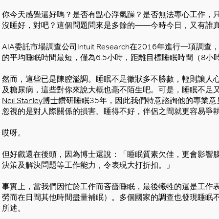
你今天感覺還好嗎？是否有點心浮氣躁？是否無法專心工作，只想馬上來
沒睡好，對吧？這個問題問來是多餘的——今時今日，又有誰
AIA委託市場調查公司Intuit Research在2016年進行
的平均睡眠時間最短，僅為6.5小時，距離目標睡眠時間（8小
然而，這些已是陳腔濫調。睡眠不足徵狀多不勝數，輕則讓人
及糖尿病，這些對你來說大概也毫不陌生吧。可是，睡眠不足
Neil Stanley博士
鑽研睡眠35年，因此我們特意諮詢他的專業
忽視的是對人際關係的損害。睡得不好，伴侶之間就更容易爭
哎呀。
但好戲還在後頭，因為博士還說：「睡眠質素欠佳，更會影響
決策及解決問題等工作能力，令表現大打折扣。」
事實上，當我們因忙於工作而吝嗇睡眠，最後犧牲的還是工作
勞而在日間其他時間盡量補眠）。多個國家的調查也發現睡眠不足
所述。