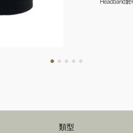
Headband於H
類型