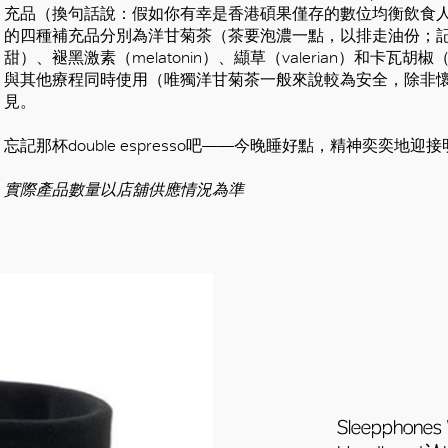
充品（換句話說：假如你有幸是香港碩果僅存的數位均衡飲食
的四種補充品分別為洋甘菊茶（茶要泡濃一點，以排走油份；
甜）、褪黑激素（melatonin）、纈草（valerian）和卡瓦
與其他療程同時使用（唯獨洋甘菊茶一般來說較為安全，除非
見。
忘記那杯double espresso吧——今晚睡好點，精神奕奕地迎
實際產品數量以店舖供應情況為準
Sleepphones 