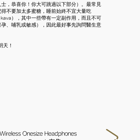
人士，恭喜你！你大可跳過以下部分）。最常見
記得不要加太多蜜糖，睡前始終不宜大量吃
胡椒（kava），其中一些帶有一定副作用，而且不可
懷孕、哺乳或敏感），因此最好事先詢問醫生意
接明天！
Wireless Onesize Headphones