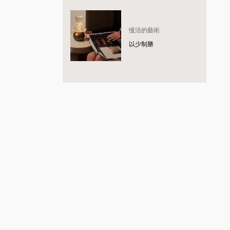
慢活的藝術
以少制勝