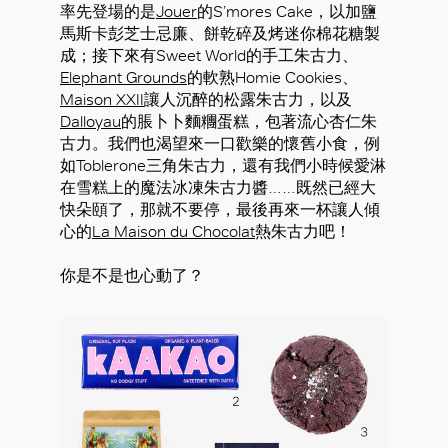
率先登場的是
Jouer
的S’mores Cake，以加鹽
馬斯卡彭芝士忌廉、餅乾碎及烤迷你棉花糖製
成；接下來有Sweet World的手工朱古力、
Elephant Grounds
的軟熟Homie Cookies、
Maison XXII
讓人沉醉的松露朱古力，以及
Dalloyau
的脹卜卜麵糰蛋糕，包著流心杏仁朱
古力。我們也渴望來一口歡樂的懷舊小食，例
如Toblerone三角朱古力，還有我們小時候愛淋
在雪糕上的魔法冰凍朱古力醬……既然已經大
快朵頤了，那就不要停，最後再來一杯讓人傾
心的
La Maison du Chocolat
熱朱古力吧！
你是不是也心動了？