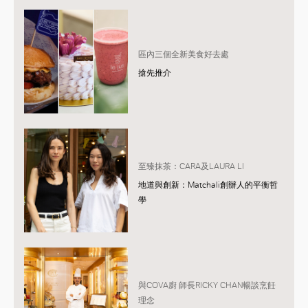
區內三個全新美食好去處
搶先推介
至臻抹茶：CARA及LAURA LI
地道與創新：Matchali創辦人的平衡哲
學
與COVA廚 師長RICKY CHAN暢談烹飪
理念