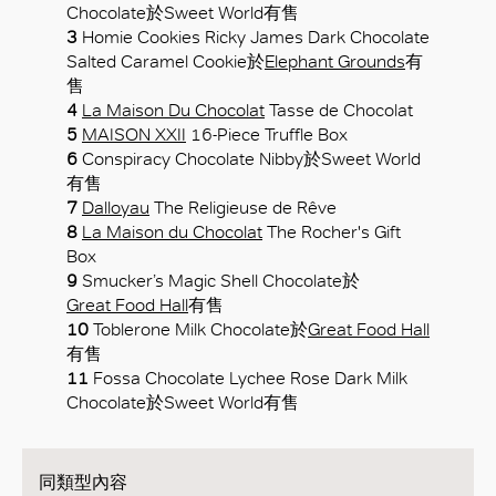
Chocolate於Sweet World有售
3
Homie Cookies Ricky James Dark Chocolate
Salted Caramel Cookie於
Elephant Grounds
有
售
4
La Maison Du Chocolat
Tasse de Chocolat
5
MAISON XXII
16-Piece Truffle Box
6
Conspiracy Chocolate Nibby於Sweet World
有售
7
Dalloyau
The Religieuse de Rêve
8
La Maison du Chocolat
The Rocher's Gift
Box
9
Smucker’s Magic Shell Chocolate於
Great Food Hall
有售
10
Toblerone Milk Chocolate於
Great Food Hall
有售
11
Fossa Chocolate Lychee Rose Dark Milk
Chocolate於Sweet World有售
同類型內容