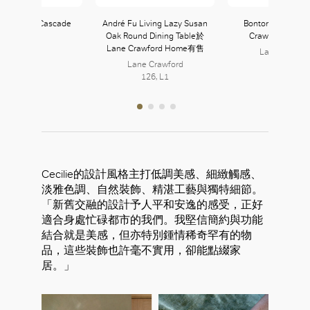
ann Fresh Cascade
André Fu Living Lazy Susan
Bonton Billy Tip
Plant
Oak Round Dining Table於
Crawford Ho
Lane Crawford Home有售
Lane Crawfo
Lane Crawford
126, L1
126, L1
好
Cecilie的設計風格主打低調美感、細緻觸感、
淡雅色調、自然裝飾、精湛工藝與獨特細節。
「新舊交融的設計予人平和安逸的感受，正好
適合身處忙碌都市的我們。我堅信簡約與功能
結合就是美感，但亦特別鍾情稀奇罕有的物
品，這些裝飾也許毫不實用，卻能點綴家
居。」