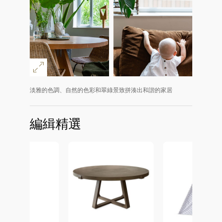
淡雅的色調、自然的色彩和翠綠景致拼湊出和諧的家居
編緝精選