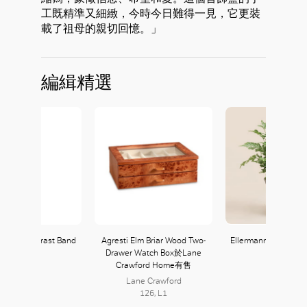
工既精準又細緻，今時今日難得一見，它更裝
載了祖母的親切回憶。」
編緝精選
t with Contrast Band
Agresti Elm Briar Wood Two-
Ellermann Forest Fr
Drawer Watch Box於Lane
Zara
Crawford Home有售
121, L1
Lane Crawford
126, L1