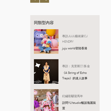
同類型內容
專訪JUJU藝術家CJ
HENDRY
juju world登陸香港
專訪：克里斯汀·孫·金
《A String of Echo
Traps》的迷人故事
幻繡彩驥迎馬年
訪問YLYstudio暢談瑰麗裝
置