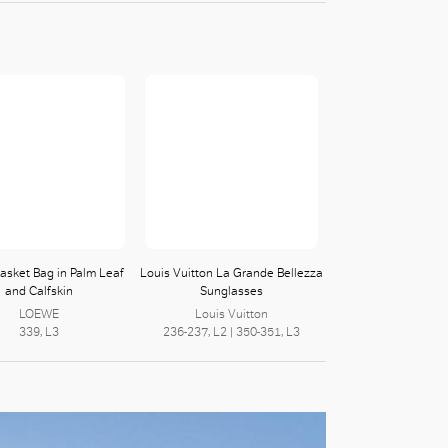
asket Bag in Palm Leaf
Louis Vuitton La Grande Bellezza
and Calfskin
Sunglasses
LOEWE
Louis Vuitton
339, L3
236-237, L2 | 350-351, L3