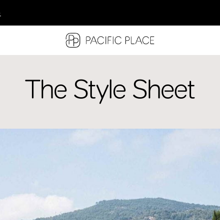
多
多
多
The Style Sheet