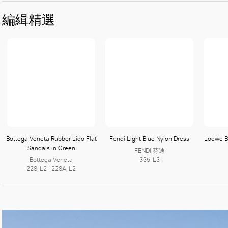
好
編緝精選
Bottega Veneta Rubber Lido Flat
Fendi Light Blue Nylon Dress
Loewe B
Sandals in Green
FENDI 芬迪
Bottega Veneta
335, L3
228, L2 | 228A, L2