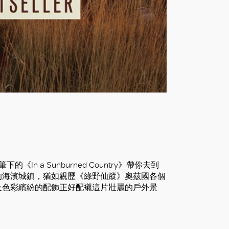
In a Sunburned Country》帶你去到
的海濱城鎮，猶如親歷《綠野仙蹤》奧茲國各個
及色彩繽紛的配飾正好配襯這片壯麗的戶外景