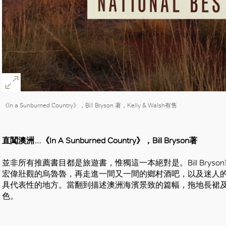
《In a Sunburned Country》，Bill Bryson 著，Kelly & Walsh有售
直闖澳洲…《In A Sunburned Country》，Bill Bryson著
並非所有推薦書目都是旅遊書，惟獨這一本絕對是。Bill Bryson筆下的《
宏偉壯觀的烏魯魯，再走進一間又一間的鄉村酒吧，以及迷人
具代表性的地方。當翻到描述澳洲海濱景致的篇幅，拖地長裙
色。