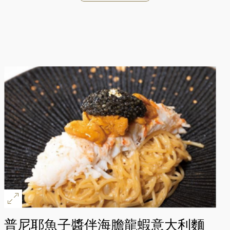
好
普尼耶魚子醬伴海膽龍蝦意大利麵