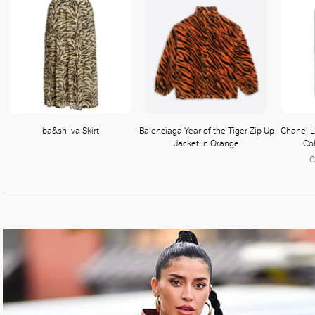
好
ba&sh Iva Skirt
Balenciaga Year of the Tiger Zip-Up
Chanel L
Jacket in Orange
Col
C