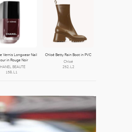
e Vernis Longwear Nail
Chloé Betty Rain Boot in PVC
our in Rouge Noir
Chloé
HANEL BEAUTÉ
252, L2
158, L1