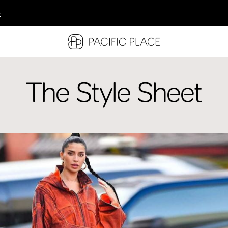
多
多
多
The Style Sheet