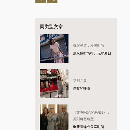
同类型文章
海滨步道，漫步时尚
以永恒时尚打开无尽夏日
花都之夏
巴黎的呼唤
《穿PRADA的恶魔2》：
复刻角色造型
重新演绎办公室时尚