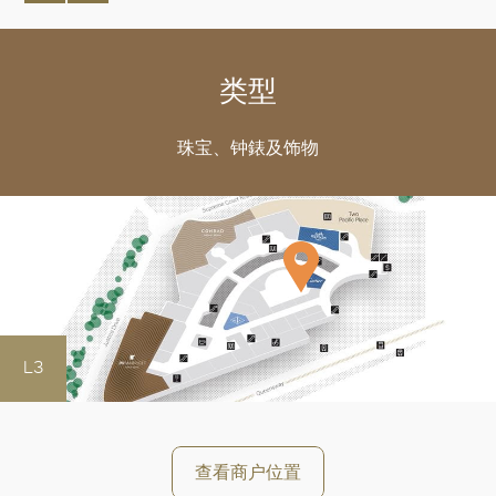
类型
珠宝、钟錶及饰物
L3
好
查看商户位置