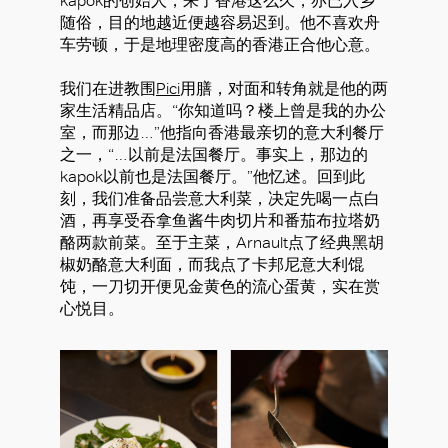
kapok的创始人，来了香港这么久，亦已入乡
随俗，目的地越近便越容易迟到。他不喜欢舟
车劳顿，于是地理密度高的香港正合他心意。
我们在进教围
Pici
用膳，对面和转角就是他的两
家生活精品店。“你知道吗？楼上曾是我的办公
室，而那边…”他指向香港最亲切的意大利餐厅
之一，“…以前是法国餐厅。事实上，那边的
kapok以前也是法国餐厅。”他忆述。回到此
刻，我们准备品尝意大利菜，决定先喝一点白
酒，再享受吞拿鱼酱牛肉切片和番茄布拉塔奶
酪两款前菜。至于主菜，Arnault点了经典黑胡
椒奶酪意大利面，而我点了卡邦尼意大利馄
饨，一刀切开便见金黄色的流心蛋黄，实在赏
心悦目。