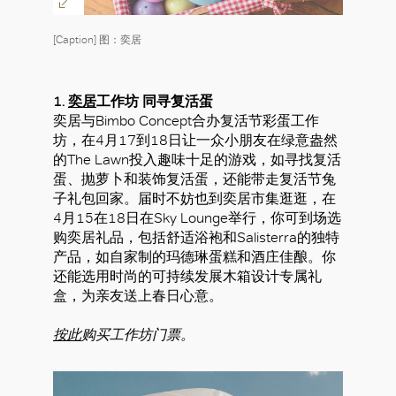
[Caption] 图：奕居
1.
奕居
工作坊 同寻复活蛋
奕居与Bimbo Concept合办复活节彩蛋工作
坊，在4月17到18日让一众小朋友在绿意盎然
的The Lawn投入趣味十足的游戏，如寻找复活
蛋、抛萝卜和装饰复活蛋，还能带走复活节兔
子礼包回家。届时不妨也到奕居市集逛逛，在
4月15在18日在Sky Lounge举行，你可到场选
购奕居礼品，包括舒适浴袍和Salisterra的独特
产品，如自家制的玛德琳蛋糕和酒庄佳酿。你
还能选用时尚的可持续发展木箱设计专属礼
盒，为亲友送上春日心意。
按此
购买工作坊门票。