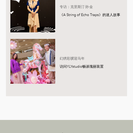
专访：克里斯汀·孙·金
《A String of Echo Traps》的迷人故事
幻绣彩骥迎马年
访问YLYstudio畅谈瑰丽装置