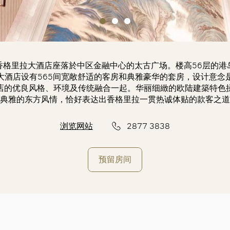
香格里拉大酒店座落於中区金融中心的太古广场。楼高56层的港
大酒店设有565间宽敞舒适的客房和典雅豪华的套房，设计意念
店的优良风格、环境及传统融合一起。华丽细緻的欧陆建築特色
典雅的东方风情，恰好表达出香格里拉一贯热诚体贴的款客之道
浏览网站
2877 3838
预留房间