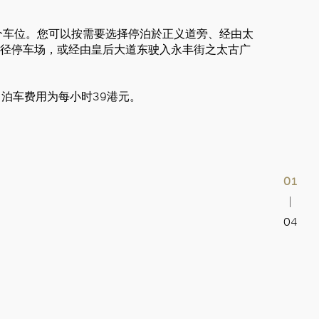
个车位。您可以按需要选择停泊於正义道旁、经由太
晖径停车场，或经由皇后大道东驶入永丰街之太古广
，泊车费用为每小时39港元。
01
04