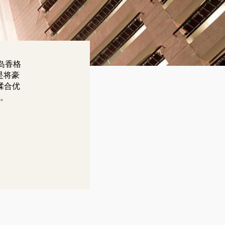
岛香格
是将豪
揉合优
。