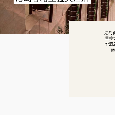
港岛
里拉
华酒
丽