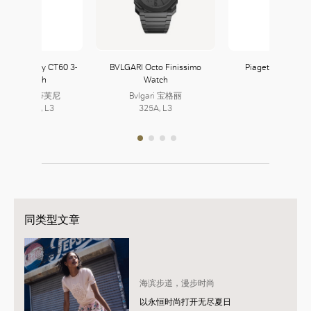
& Co. Tiffany CT60 3-
BVLGARI Octo Finissimo
Piaget Altiplano
Hand Watch
Watch
fany & Co. 蒂芙尼
Bvlgari 宝格丽
2, L3 | 323, L3
325A, L3
同类型文章
海滨步道，漫步时尚
以永恒时尚打开无尽夏日