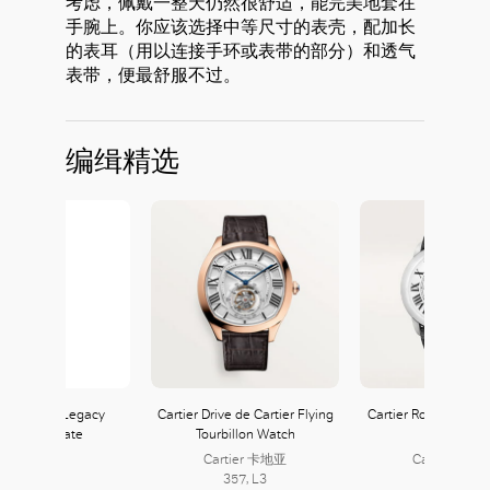
考虑，佩戴一整天仍然很舒适，能完美地套在
手腕上。你应该选择中等尺寸的表壳，配加长
的表耳（用以连接手环或表带的部分）和透气
表带，便最舒服不过。
编缉精选
blanc Star Legacy
Cartier Drive de Cartier Flying
Cartier Ronde Solo d
utomatic Date
Tourbillon Watch
Watch
Cartier 卡地亚
Cartier 卡地
357, L3
357, L3