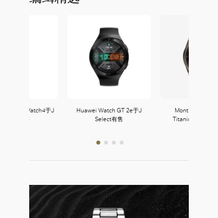
g Galaxy Watch4于J
Huawei Watch GT 2e于J
Montblanc Summ
Select有售
Select有售
Titanium Sport E