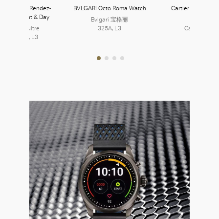
-LeCoultre Rendez-
BVLGARI Octo Roma Watch
Cartier Tank Amér
lassic Night & Day
Watch
Bvlgari 宝格丽
eger-LeCoultre
325A, L3
Cartier 卡地
6, L3 | 327, L3
357, L3
好