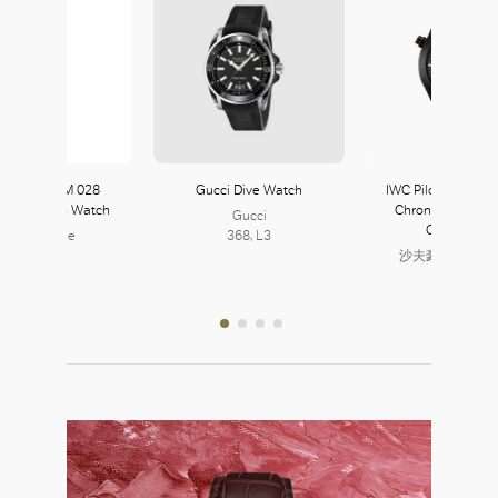
ard Mille RM 028
Gucci Dive Watch
IWC Pilot’s Watch
atic Divers Watch
Chronograph To
Gucci
Ceratanium
Richard Mille
368, L3
328, L3
沙夫豪森 IWC 
243, L2