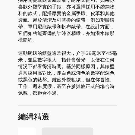
採用陶瓷或鈦金屬製成，耐用又輕巧。如果你
喜歡外觀堅實的手錶，亦可選擇採用不銹鋼物
料的款式，配搭厚實的金屬手環、皮革和其他
透氣、易於清潔及可替換的錶帶，例如塑膠錶
帶、軍用尼龍錶帶和帆布錶帶。在設計方面，
它們如功能齊備的計時器精緻，亦如潛水錶那
樣簡約。
運動腕錶的錶盤通常很大，介乎38毫米至45毫
米，並且數字很大，指針會發光，以便在任何
情況下都看得清時間。基於同樣原因，其錶盤
通常採用高對比，即白色或淺色的數字配深色
或黑色的錶盤。雖然外觀粗獷，但在你冒險、
工作、週末度假，甚至在參與較正式的場合時
佩戴，都適合不過。
編緝精選