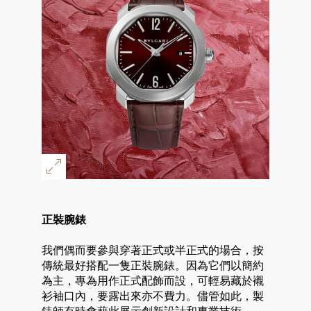
正裝腕錶
我們偶而要參與穿著正式或半正式的場合，按
傳統最好搭配一隻正裝腕錶。因為它們以簡約
為主，專為用作正式配飾而設，可輕易藏於襯
衫袖口內，要露出來亦不費力。儘管如此，製