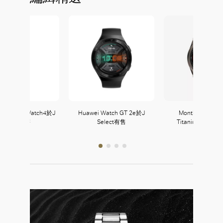
g Galaxy Watch4於J
Huawei Watch GT 2e於J
Montblanc Summ
Select有售
Select有售
Titanium Sport E