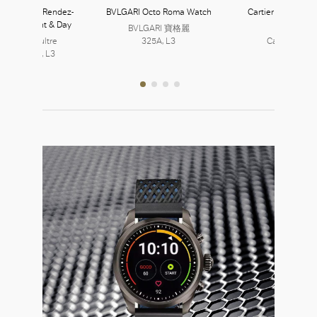
-LeCoultre Rendez-
BVLGARI Octo Roma Watch
Cartier Tank Amér
lassic Night & Day
Watch
BVLGARI 寶格麗
eger-LeCoultre
325A, L3
Cartier 卡地
6, L3 | 327, L3
357, L3
好