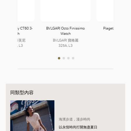
& Co. Tiffany CT60 3-
BVLGARI Octo Finissimo
Piaget Altiplano
Hand Watch
Watch
fany & Co. 蒂芙尼
BVLGARI 寶格麗
2, L3 | 323, L3
325A, L3
同類型內容
海濱步道，漫步時尚
以永恆時尚打開無盡夏日