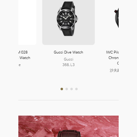
ard Mille RM 028
Gucci Dive Watch
IWC Pilot’s Watch
atic Divers Watch
Chronograph To
Gucci
Ceratanium
Richard Mille
368, L3
328, L3
沙夫豪森 IWC 
243, L2