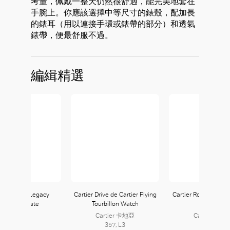
考量，佩戴一整天仍然很舒適，能完美地套在
手腕上。你應該選擇中等尺寸的錶殼，配加長
的錶耳（用以連接手環或錶帶的部分）和透氣
錶帶，便最舒服不過。
編緝精選
blanc Star Legacy
Cartier Drive de Cartier Flying
Cartier Ronde Solo d
utomatic Date
Tourbillon Watch
Watch
Cartier 卡地亞
Cartier 卡地
357, L3
357, L3