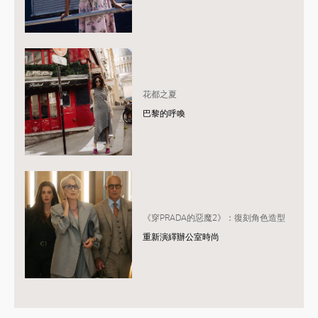
花都之夏
巴黎的呼喚
《穿PRADA的惡魔2》：復刻角色造型
重新演繹辦公室時尚