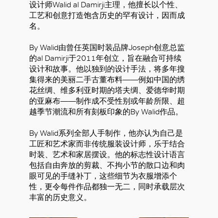
设计师Walid al Damirji主理，他擅长以个性、
工艺和创意打造饱含历史的罕有设计，因而成
名。
By Walid由曾任英国时装品牌Joseph创意总监
的al Damirji于2011年创立，旨在融合可持续
设计和故事。他以独到的设计手法，将多年搜
集得来的美丽二手古董布料——例如中国的绣
花丝绸、维多利亚时期的塔夫绸、爱德华时期
的亚麻布——制作成不受性别或年龄所限、超
越季节潮流和所有刻板印象的By Walid作品。
By Walid系列全部人手制作，他亦认为自己是
工匠和艺术家而非传统服装设计师，乐于结合
时装、艺术和家居摆设。他的标志性设计语言
包括自由奔放的剪裁、不拘小节的散口边和肉
眼可见的手缝补丁，这些细节为衣服增添个
性，更令每件作品都独一无二，同时承载层次
丰富的历史意义。