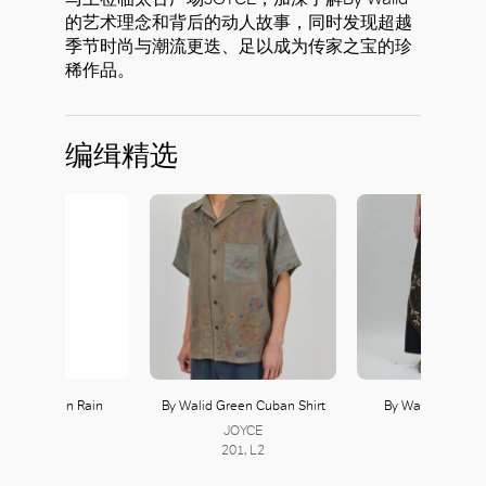
的艺术理念和背后的动人故事，同时发现超越
季节时尚与潮流更迭、足以成为传家之宝的珍
稀作品。
编缉精选
alid Wadden Rain
By Walid Green Cuban Shirt
By Walid Gusti T
Jacket
JOYCE
JOYCE
JOYCE
201, L2
201, L2
201, L2